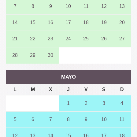
7
8
9
10
11
12
13
14
15
16
17
18
19
20
21
22
23
24
25
26
27
28
29
30
MAYO
L
M
X
J
V
S
D
1
2
3
4
5
6
7
8
9
10
11
12
13
14
15
16
17
18