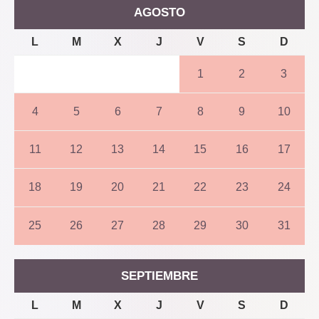
AGOSTO
L
M
X
J
V
S
D
1
2
3
4
5
6
7
8
9
10
11
12
13
14
15
16
17
18
19
20
21
22
23
24
25
26
27
28
29
30
31
SEPTIEMBRE
L
M
X
J
V
S
D