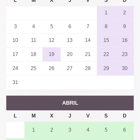
L
M
X
J
V
S
D
1
2
3
4
5
6
7
8
9
10
11
12
13
14
15
16
17
18
19
20
21
22
23
24
25
26
27
28
29
30
31
ABRIL
L
M
X
J
V
S
D
1
2
3
4
5
6