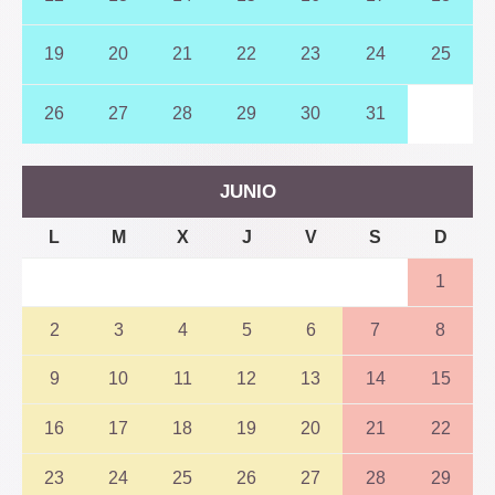
19
20
21
22
23
24
25
26
27
28
29
30
31
JUNIO
L
M
X
J
V
S
D
1
2
3
4
5
6
7
8
9
10
11
12
13
14
15
16
17
18
19
20
21
22
23
24
25
26
27
28
29