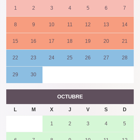
1
2
3
4
5
6
7
8
9
10
11
12
13
14
15
16
17
18
19
20
21
22
23
24
25
26
27
28
29
30
OCTUBRE
L
M
X
J
V
S
D
1
2
3
4
5