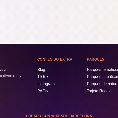
CONTENIDO EXTRA
PARQUES
Blog
Parques temático
es y
 divertirse y
TikTok
Parques acuático
Instagram
Parques de natur
PACtv
Tarjeta Regalo
CREADO CON
DESDE BARCELONA