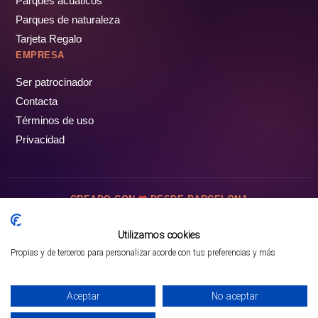
Parques acuáticos
Parques de naturaleza
Tarjeta Regalo
EMPRESA
Ser patrocinador
Contacta
Términos de uso
Privacidad
CREADO CON
DESDE BARCELONA
OCIOTUR DIGITAL SL. © Todos los derechos reservados · 2026
Utilizamos cookies
Propias y de terceros para personalizar acorde con tus preferencias y más
Mejor opción en SATOORDAY
Comprar entradas
Aceptar
No aceptar