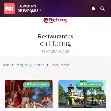
LA WEB Nº1
DE PARQUES
®
Restaurantes
en Efteling
TEMPORADA 2026
Inicio
Parques
Efteling
Restaurantes
Recomendado
Recomendado