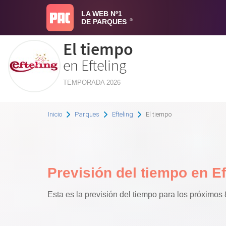
LA WEB Nº1
DE PARQUES
®
El tiempo
en Efteling
TEMPORADA 2026
Inicio
Parques
Efteling
El tiempo
Previsión del tiempo en E
Esta es la previsión del tiempo para los próximos 8