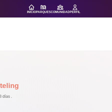
INICIO
PARQUES
COMUNIDAD
PERFIL
fteling
 días .