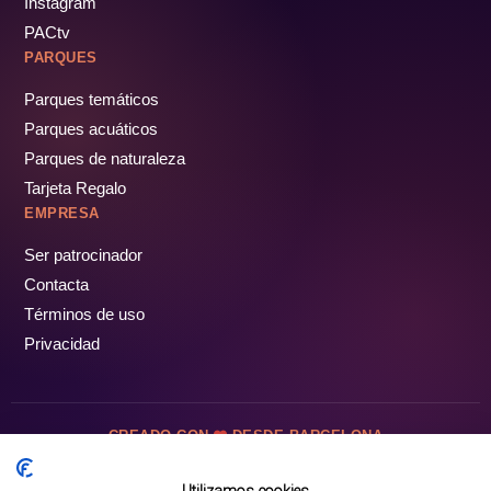
Instagram
PACtv
PARQUES
Parques temáticos
Parques acuáticos
Parques de naturaleza
Tarjeta Regalo
EMPRESA
Ser patrocinador
Contacta
Términos de uso
Privacidad
CREADO CON
DESDE BARCELONA
OCIOTUR DIGITAL SL. © Todos los derechos reservados · 2026