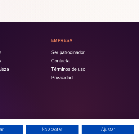
EMPRESA
s
Ser patrocinador
s
Contacta
aleza
Términos de uso
Privacidad
ar
No aceptar
Ajustar