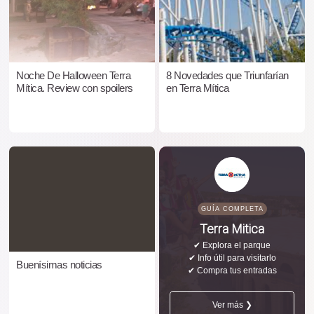
Noche De Halloween Terra
8 Novedades que Triunfarían
Mítica. Review con spoilers
en Terra Mítica
GUÍA COMPLETA
Terra Mitica
✔ Explora el parque
✔ Info útil para visitarlo
Buenísimas noticias
✔ Compra tus entradas
Ver más ❯