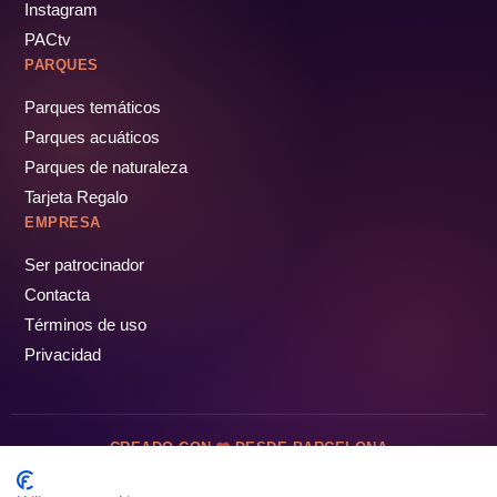
Instagram
PACtv
PARQUES
Parques temáticos
Parques acuáticos
Parques de naturaleza
Tarjeta Regalo
EMPRESA
Ser patrocinador
Contacta
Términos de uso
Privacidad
CREADO CON
DESDE BARCELONA
OCIOTUR DIGITAL SL. © Todos los derechos reservados · 2026