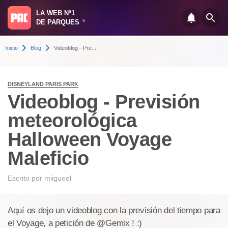
LA WEB Nº1
DE PARQUES
®
Inicio
Blog
Videoblog - Pre...
DISNEYLAND PARIS PARK
Videoblog - Previsión
meteorológica
Halloween Voyage
Maleficio
Escrito por
miigueel
Aquí os dejo un videoblog con la previsión del tiempo para
el Voyage, a petición de @Gemix ! :)