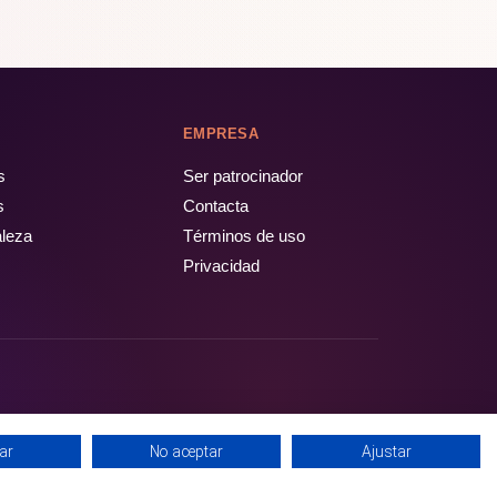
EMPRESA
s
Ser patrocinador
s
Contacta
aleza
Términos de uso
Privacidad
ar
No aceptar
Ajustar