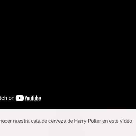
ocer nuestra cata de cerveza de Harry Potter en este vídeo