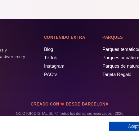
CONTENIDO EXTRA
PARQUES
Blog
Parques temático
es y
 divertirse y
TikTok
Parques acuático
Instagram
Parques de natur
PACtv
Tarjeta Regalo
CREADO CON
DESDE BARCELONA
OCIOTUR DIGITAL SL. © Todos los derechos reservados · 2026
Acept