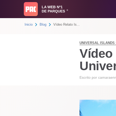
LA WEB Nº1
DE PARQUES
®
Inicio
Blog
Vídeo Relato Is...
UNIVERSAL ISLANDS
Vídeo 
Unive
Escrito por
camaraenr