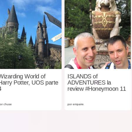
Wizarding World of
ISLANDS of
Harry Potter, UOS parte
ADVENTURES la
4
review #Honeymoon 11
or chuse
por empaire