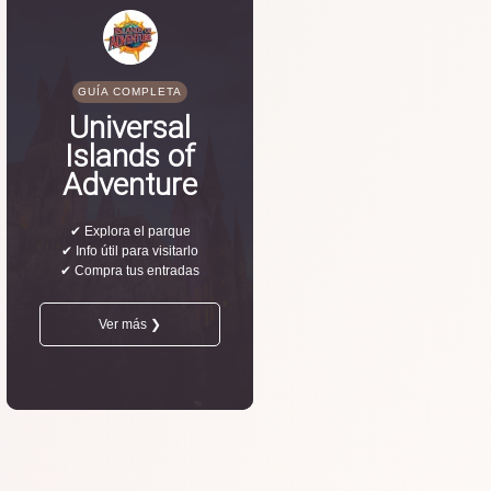
GUÍA COMPLETA
Universal
Islands of
Adventure
✔ Explora el parque
✔ Info útil para visitarlo
✔ Compra tus entradas
Ver más ❯