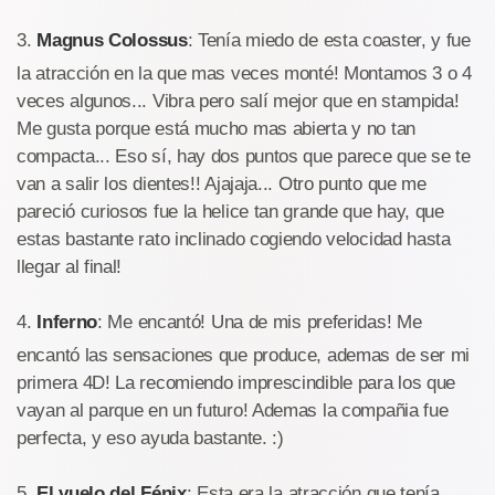
3.
Magnus Colossus
: Tenía miedo de esta coaster, y fue
la atracción en la que mas veces monté! Montamos 3 o 4
veces algunos... Vibra pero salí mejor que en stampida!
Me gusta porque está mucho mas abierta y no tan
compacta... Eso sí, hay dos puntos que parece que se te
van a salir los dientes!! Ajajaja... Otro punto que me
pareció curiosos fue la helice tan grande que hay, que
estas bastante rato inclinado cogiendo velocidad hasta
llegar al final!
4.
Inferno
: Me encantó! Una de mis preferidas! Me
encantó las sensaciones que produce, ademas de ser mi
primera 4D! La recomiendo imprescindible para los que
vayan al parque en un futuro! Ademas la compañia fue
perfecta, y eso ayuda bastante. :)
5.
El vuelo del Fénix
: Esta era la atracción que tenía