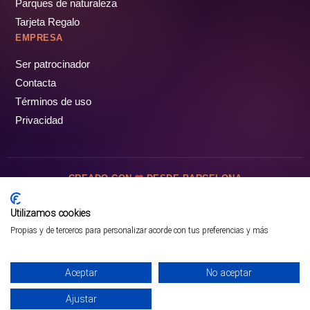
Parques de naturaleza
Tarjeta Regalo
EMPRESA
Ser patrocinador
Contacta
Términos de uso
Privacidad
CREADO CON
DESDE BARCELONA
OCIOTUR DIGITAL SL. © Todos los derechos reservados · 2026
Utilizamos cookies
Propias y de terceros para personalizar acorde con tus preferencias y más
Aceptar
No aceptar
Ajustar
¡PÁSALO!
GUÍA COMPLETA ❯