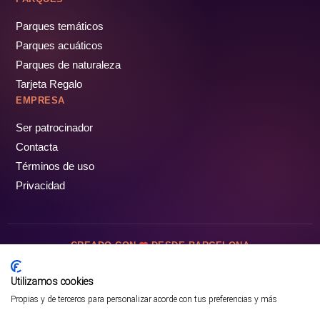
Parques temáticos
Parques acuáticos
Parques de naturaleza
Tarjeta Regalo
EMPRESA
Ser patrocinador
Contacta
Términos de uso
Privacidad
CREADO CON
DESDE BARCELONA
OCIOTUR DIGITAL SL. © Todos los derechos reservados · 2026
Utilizamos cookies
Propias y de terceros para personalizar acorde con tus preferencias y más