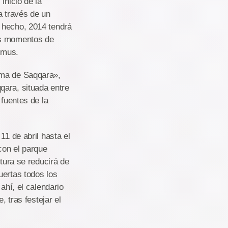
inicio de la
a través de un
 hecho, 2014 tendrá
os momentos de
imus.
ima de Saqqara»,
qara, situada entre
 fuentes de la
11 de abril hasta el
con el parque
rtura se reducirá de
uertas todos los
ahí, el calendario
, tras festejar el