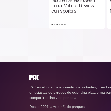
Noche De Halloween
Terra Mítica. Review
con spoilers
por torrevieja
p
PAC es el lugar de encuentro de visitantes, creador
entusiastas de parques de ocio. Una plataforma para
compartir online y en persona.
Desde 2001 la web nº1 de parques.