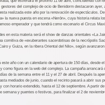
ada, que estrenará el próximo 11 de abril, coincidiendo con el 
gestores del complejo de ocio de Benidorm destacaron ayer, 
esta realizada este año por la renovación de espectáculos. De
a» la nueva puesta en escena «Nerón», cuya historia relata l
l famoso emperador y que tendrá como escenario el Circus Max
des en esta materia será el show de danzas orientales «La Ja
a comitiva de «exuberantes sacerdotisas de la necrópolis Saq
Cairo y Guiza, en la ribera Oriental del Nilo», según avanzaron
á este año con un calendario de apertura de 150 días, desde el 
 y como figura en la web del complejo. La campaña arrancará 
 días de la semana entre el 11 y el 27 de abril. Después la ape
sta mediados de junio, cuando el recinto pasará a abrir sus p
y con horario extendido, hasta el 12 de septiembre. A partir de 
de semana y puentes o festivos, para finalizar el 2 de noviembre