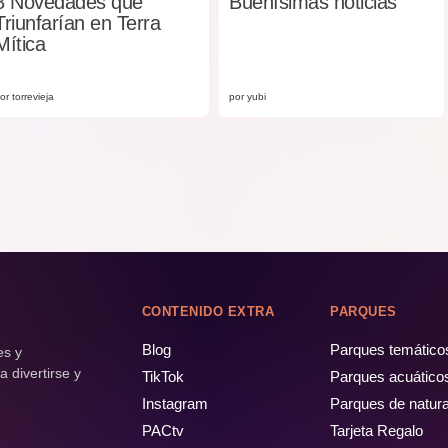
8 Novedades que
Buenísimas noticias
Triunfarían en Terra
Mítica
or torrevieja
por yubi
CONTENIDO EXTRA
PARQUES
Blog
Parques temático
es y
 divertirse y
TikTok
Parques acuático
Instagram
Parques de natur
PACtv
Tarjeta Regalo