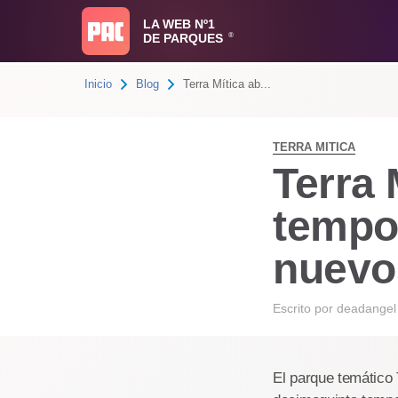
LA WEB Nº1
DE PARQUES
®
Inicio
Blog
Terra Mítica ab...
TERRA MITICA
Terra 
tempo
nuevo
Escrito por
deadangel
El parque temático 