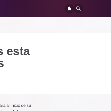
s esta
s
ra al inicio de su