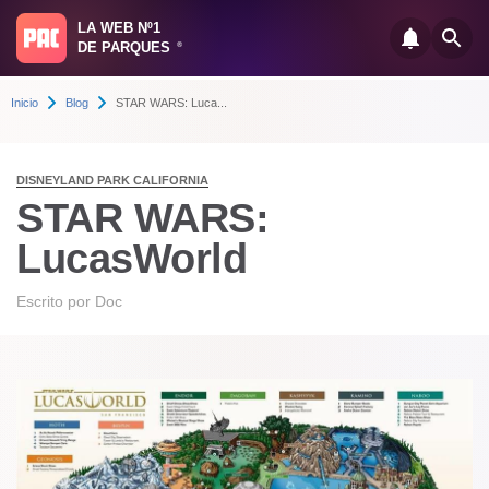
LA WEB Nº1
DE PARQUES
®
Inicio
Blog
STAR WARS: Luca...
DISNEYLAND PARK CALIFORNIA
STAR WARS:
LucasWorld
Escrito por
Doc