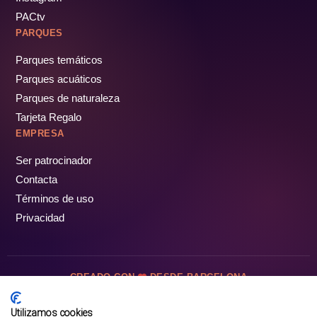
PACtv
PARQUES
Parques temáticos
Parques acuáticos
Parques de naturaleza
Tarjeta Regalo
EMPRESA
Ser patrocinador
Contacta
Términos de uso
Privacidad
CREADO CON
DESDE BARCELONA
OCIOTUR DIGITAL SL. © Todos los derechos reservados · 2026
Utilizamos cookies