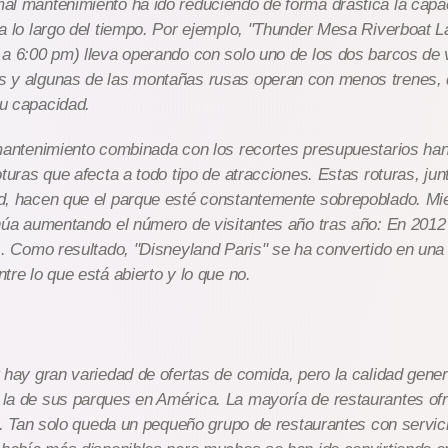
l mantenimiento ha ido reduciendo de forma drástica la capac
a lo largo del tiempo. Por ejemplo, "Thunder Mesa Riverboat L
 a 6:00 pm) lleva operando con solo uno de los dos barcos de
 y algunas de las montañas rusas operan con menos trenes,
u capacidad.
mantenimiento combinada con los recortes presupuestarios han
oturas que afecta a todo tipo de atracciones. Estas roturas, jun
d, hacen que el parque esté constantemente sobrepoblado. Mie
núa aumentando el número de visitantes año tras año: En 2012
s. Como resultado, "Disneyland Paris" se ha convertido en una
tre lo que está abierto y lo que no.
 hay gran variedad de ofertas de comida, pero la calidad gener
la de sus parques en América. La mayoría de restaurantes of
re. Tan solo queda un pequeño grupo de restaurantes con servi