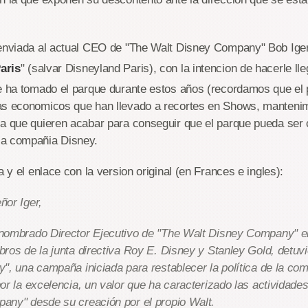
enviada al actual CEO de "The Walt Disney Company" Bob Iger, b
aris
" (salvar Disneyland Paris), con la intencion de hacerle ll
ue ha tomado el parque durante estos años (recordamos que el
as economicos que han llevado a recortes en Shows, mantenim
la que quieren acabar para conseguir que el parque pueda ser
la compañia Disney.
a y el enlace con la version original (en Frances e ingles):
ñor Iger,
nombrado Director Ejecutivo de "The Walt Disney Company" e
ros de la junta directiva Roy E. Disney y Stanley Gold, detu
", una campaña iniciada para restablecer la política de la co
or la excelencia, un valor que ha caracterizado las actividade
any" desde su creación por el propio Walt.