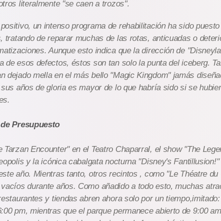
tros literalmente "se caen a trozos".
ositivo, un intenso programa de rehabilitación ha sido puest
, tratando de reparar muchas de las rotas, anticuadas o deter
matizaciones. Aunque esto indica que la dirección de "Disneyla
 de esos defectos, éstos son tan solo la punta del iceberg. T
n dejado mella en el más bello "Magic Kingdom" jamás diseñad
 sus años de gloria es mayor de lo que habría sido si se hubi
es.
 de Presupuesto
 Tarzan Encounter" en el Teatro Chaparral, el show "The Lege
eopolis y la icónica cabalgata nocturna "Disney's Fantillusion!"
ste año. Mientras tanto, otros recintos , como "Le Théatre du
 vacíos durante años. Como añadido a todo esto, muchas atra
restaurantes y tiendas abren ahora solo por un tiempo,imitado:
6:00 pm, mientras que el parque permanece abierto de 9:00 am