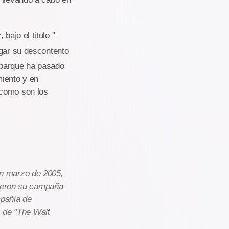
ajo el titulo "
egar su descontento
 parque ha pasado
iento y en
 como son los
n marzo de 2005,
vieron su campaña
mpañia de
s de "The Walt