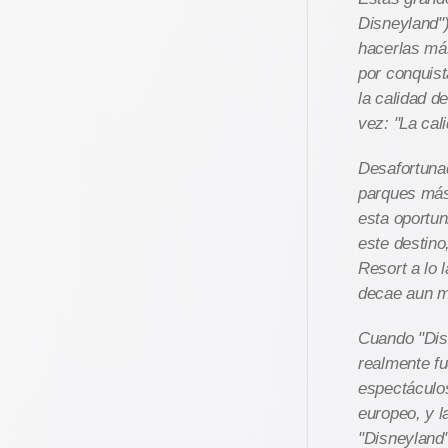
Disneyland")
hacerlas má
por conquis
la calidad d
vez: "La cal
Desafortunad
parques más
esta oportu
este destin
Resort a lo 
decae aun 
Cuando "Disn
realmente fu
espectáculos
europeo, y l
"Disneyland