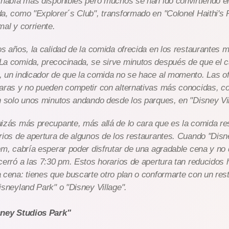
 había más disponibles pero muchos se han ido convirtiendo e
a, como "Explorer´s Club", transformado en "Colonel Haithi's 
mal y corriente.
os años, la calidad de la comida ofrecida en los restaurantes 
La comida, precocinada, se sirve minutos después de que el 
, un indicador de que la comida no se hace al momento. Las o
caras y no pueden competir con alternativas más conocidas, c
n solo unos minutos andando desde los parques, en "Disney Vil
izás más precupante, más allá de lo cara que es la comida re
rios de apertura de algunos de los restaurantes. Cuando "Disn
pm, cabría esperar poder disfrutar de una agradable cena y no 
cerró a las 7:30 pm. Estos horarios de apertura tan reducidos
 cena: tienes que buscarte otro plan o conformarte con un re
isneyland Park" o "Disney Village".
sney Studios Park"