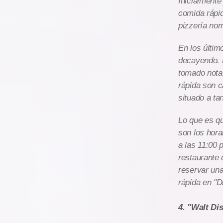
Inicialmente
comida rápid
pizzería nor
En los últim
decayendo. 
tomado nota
rápida son 
situado a ta
Lo que es qu
son los hora
a las 11:00 
restaurante 
reservar una
rápida en "D
4. "Walt Di