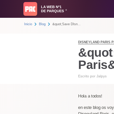
LA WEB Nº1
DE PARQUES
®
Inicio
Blog
&quot;Save DIsn...
DISNEYLAND PARIS 
&quot
Paris
Escrito por
Jalpys
Hola a todos!
en este blog os voy
Disneyland Paris, e