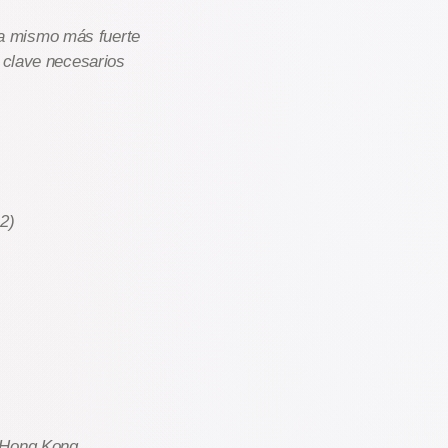
a mismo más fuerte
s clave necesarios
2)
y Hong Kong