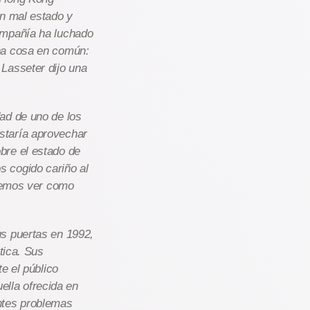
en mal estado y
ompañía ha luchado
na cosa en común:
Lasseter dijo una
ad de uno de los
staría aprovechar
bre el estado de
 cogido cariño al
eremos ver como
us puertas en 1992,
tica. Sus
e el público
uella ofrecida en
ntes problemas