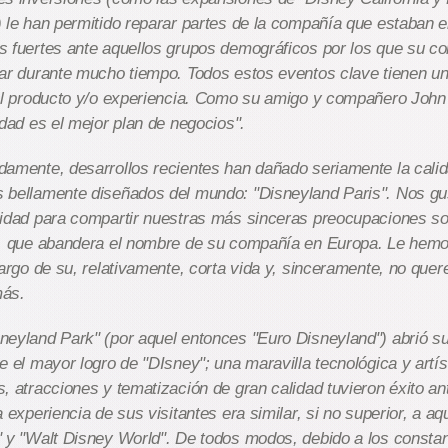
 le han permitido reparar partes de la compañía que estaban 
s fuertes ante aquellos grupos demográficos por los que su c
tar durante mucho tiempo. Todos estos eventos clave tienen u
el producto y/o experiencia. Como su amigo y compañero John 
idad es el mejor plan de negocios".
amente, desarrollos recientes han dañado seriamente la calid
 bellamente diseñados del mundo: "Disneyland Paris". Nos gu
nidad para compartir nuestras más sinceras preocupaciones so
o, que abandera el nombre de su compañía en Europa. Le hemos
largo de su, relativamente, corta vida y, sinceramente, no qu
más.
eyland Park" (por aquel entonces "Euro Disneyland") abrió s
e el mayor logro de "DIsney"; una maravilla tecnológica y artís
, atracciones y tematización de gran calidad tuvieron éxito ant
a experiencia de sus visitantes era similar, si no superior, a aq
" y "Walt Disney World". De todos modos, debido a los consta