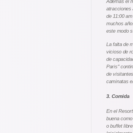
Además el ma
atracciones 
de 11:00 am
muchos años
este modo s
La falta de 
vicioso de r
de capacida
Paris" conti
de visitante
caminatas en
3. Comida
En el Resort
buena como 
o buffet lib