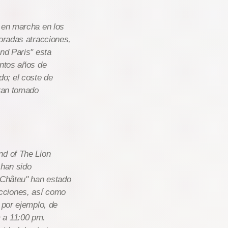
o en marcha en los
ioradas atracciones,
nd Paris" esta
antos años de
o; el coste de
eran tomado
nd of The Lion
 han sido
 Châteu" han estado
cciones, así como
 por ejemplo, de
 a 11:00 pm.