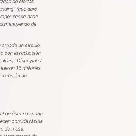
idad de ciertas
anding" (que abre
 vapor desde hace
 disminuyendo de
 creado un círculo
to con la reducción
ntras, "Disneyland
 fueron 16 millones
 sucesión de
al de ésta no es tan
recen comida rápida
cio de mesa.