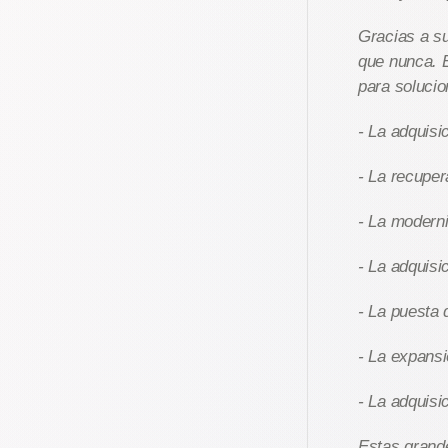
Gracias a s
que nunca. E
para solucio
- La adquisi
- La recuper
- La moderni
- La adquisi
- La puesta 
- La expans
- La adquisi
Estas grand