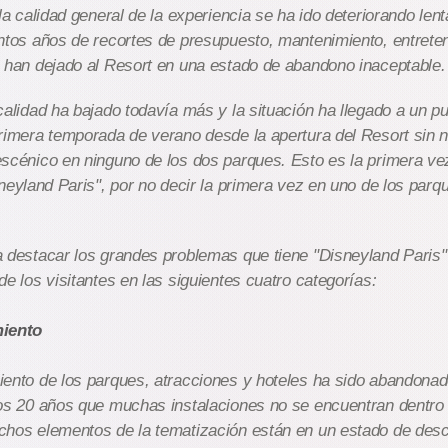
 la calidad general de la experiencia se ha ido deteriorando le
ntos años de recortes de presupuesto, mantenimiento, entrete
 han dejado al Resort en una estado de abandono inaceptable.
calidad ha bajado todavía más y la situación ha llegado a un pun
rimera temporada de verano desde la apertura del Resort sin ni
scénico en ninguno de los dos parques. Esto es la primera ve
sneyland Paris", por no decir la primera vez en uno de los par
 destacar los grandes problemas que tiene "Disneyland Paris"
de los visitantes en las siguientes cuatro categorías:
miento
ento de los parques, atracciones y hoteles ha sido abandonad
os 20 años que muchas instalaciones no se encuentran dentro 
chos elementos de la tematización están en un estado de des