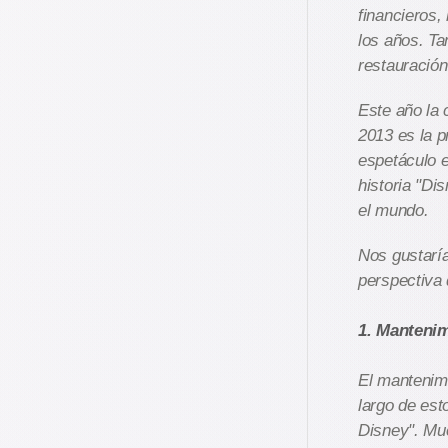
financieros,
los años. Ta
restauración
Este año la 
2013 es la p
espetáculo e
historia "Di
el mundo.
Nos gustaría
perspectiva 
1. Manteni
El mantenimi
largo de est
Disney". Mu