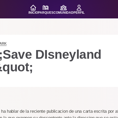
INICIO
PARQUES
COMUNIDAD
PERFIL
PARK
;Save DIsneyland
&quot;
 ha hablar de la reciente publicacion de una carta escrita por 
n la que exponen su descontento ante la direccion que se esta