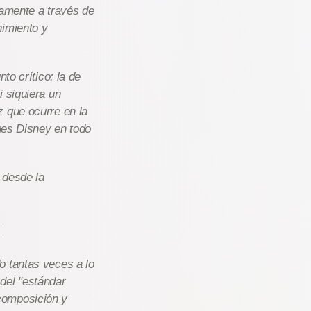
ntamente a través de
nimiento y
to crítico: la de
 siquiera un
z que ocurre en la
ques Disney en todo
 desde la
o tantas veces a lo
del "estándar
composición y