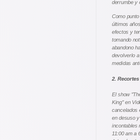
derrumbe y o
Como punto p
últimos años
efectos y te
tomando nota
abandono ha
devolverlo a
medidas ant
2. Recortes
El show "The
King" en Vid
cancelados e
en desuso y
incontables 
11:00 am a 