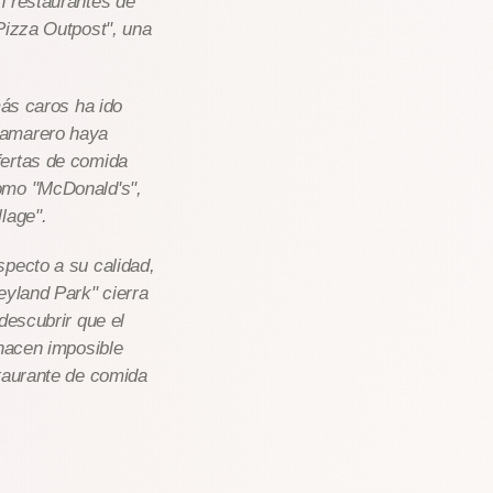
n restaurantes de
Pizza Outpost", una
más caros ha ido
camarero haya
fertas de comida
omo "McDonald's",
lage".
specto a su calidad,
eyland Park" cierra
descubrir que el
 hacen imposible
staurante de comida