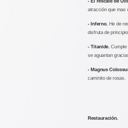
- El rescate de Uli
atracción que mas d
- Inferno.
He de rec
disfruta de principi
- Titanide.
Cumple s
se aguantan gracia
- Magnus Colossu
caminito de rosas.
Restauración.