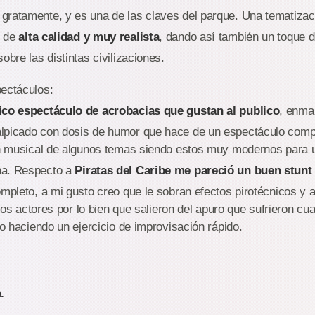
ratamente, y es una de las claves del parque. Una tematizaci
, de
alta calidad y muy realista
, dando así también un toque d
obre las distintas civilizaciones.
pectáculos:
ico espectáculo de acrobacias que gustan al publico
, enma
lpicado con dosis de humor que hace de un espectáculo comple
ión musical de algunos temas siendo estos muy modernos para 
na. Respecto a
Piratas del Caribe me pareció un buen stun
ompleto, a mi gusto creo que le sobran efectos pirotécnicos y 
a los actores por lo bien que salieron del apuro que sufrieron cu
go haciendo un ejercicio de improvisación rápido.
.