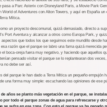
 le pasa a Parc Asterix con Disneyland Paris, a Movie Park G
n World of Adventures con Alton Towers, y aquí en España un
erra Mítica.
 como un proyecto descomunal, quizá demasiado, directo a supe
’s Port Aventura y alcanzar a otros como Europa Park, y quiz
os aspectos que todos los que seguimos este mundillo desde h
sa razón que el parque se labro una fama quizá merecida pero
 el boca-oreja fuera muy negativo, y haciendo que aquellos qu
 tenían pensado visitar el parque se lo replantearan dos veces
ya no debe ser así.
 del parque le han dado a Terra Mitica un pequeño empujón hac
 de una forma muy simple: escuchando las opiniones de ese pú
 de años se planto más vegetación en el parque, se instal
o por todo el parque zonas de agua para refrescarse y otr
que se sufre en esa zona. Con esto el parque ya ha ganado