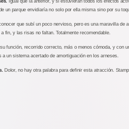
ses.
Igual que la anterior, y si estuvieran todos los efectos act
e un parque envidiaría no solo por ella misma sino por su toqu
onocer que subí un poco nervioso, pero es una maravilla de a
o a fin, y las risas no faltan. Totalmente recomendable.
u función, recorrido correcto, más o menos cómoda, y con u
s a un sistema acertado de amortiguación en los arneses.
s.
Dolor, no hay otra palabra para definir esta atracción. Stamp