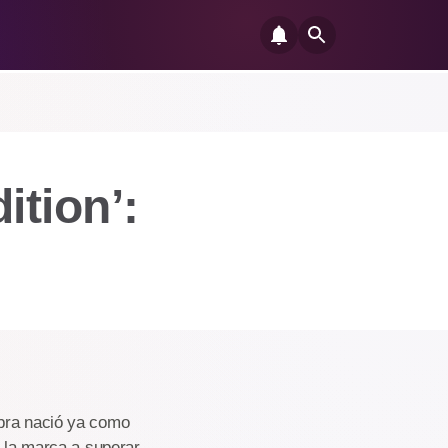
ition’:
mbra nació ya como
o la marca a superar