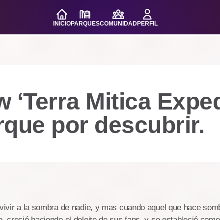
INICIO
PARQUES
COMUNIDAD
PERFIL
 ‘Terra Mitica Exped
que por descubrir.
o vivir a la sombra de nadie, y mas cuando aquel que hace so
o, creció haciendo el deleite de sus fans, y se estableció com