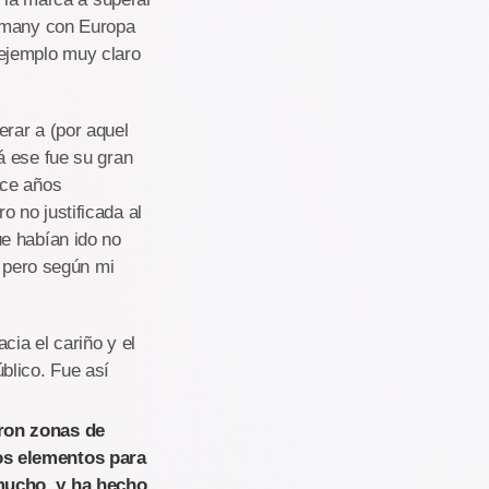
ermany con Europa
 ejemplo muy claro
rar a (por aquel
á ese fue su gran
ace años
 no justificada al
e habían ido no
, pero según mi
ia el cariño y el
blico. Fue así
aron zonas de
os elementos para
 mucho, y ha hecho