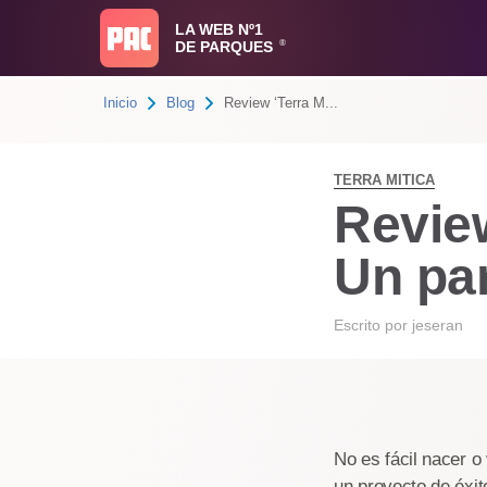
LA WEB Nº1
DE PARQUES
®
Inicio
Blog
Review ‘Terra M...
TERRA MITICA
Review
Un par
Escrito por
jeseran
No es fácil nacer 
un proyecto de éxit