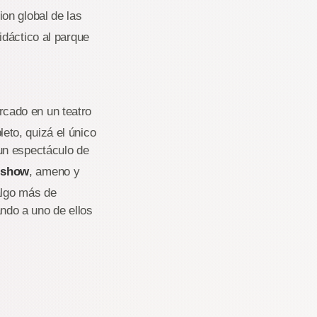
on global de las
idáctico al parque
rcado en un teatro
to, quizá el único
un espectáculo de
t show
, ameno y
algo más de
ando a uno de ellos