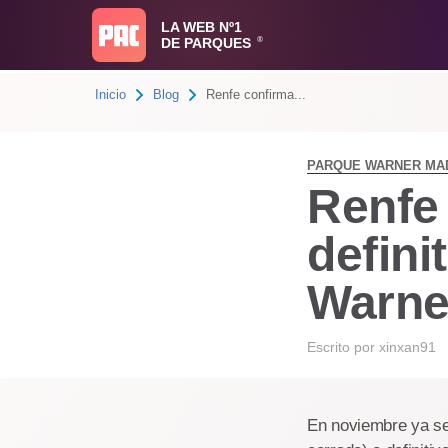
LA WEB Nº1
DE PARQUES
®
Inicio
Blog
Renfe confirma...
PARQUE WARNER MA
Renfe 
defini
Warne
Escrito por
xinxan91
En noviembre ya se