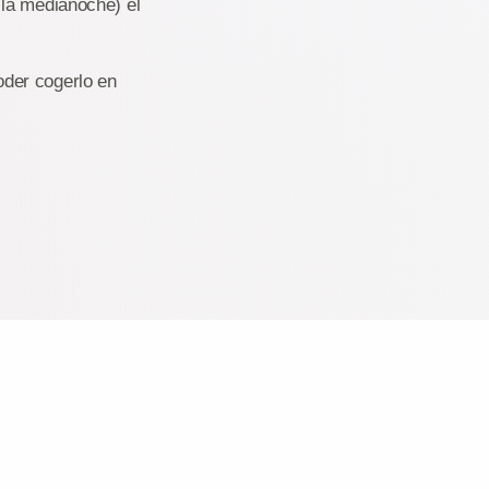
 la medianoche) el
der cogerlo en