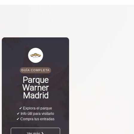
GUÍA COMPLETA
Parque
Warner
Madrid
✔ Explora el parque
✔ Info útil para visitarlo
✔ Compra tus entradas
Ver más ❯