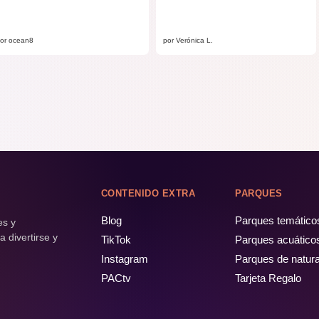
or ocean8
por Verónica L.
CONTENIDO EXTRA
PARQUES
Blog
Parques temático
es y
 divertirse y
TikTok
Parques acuático
Instagram
Parques de natur
PACtv
Tarjeta Regalo