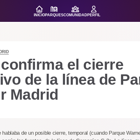
INICIO
PARQUES
COMUNIDAD
PERFIL
DRID
confirma el cierre
tivo de la línea de P
r Madrid
 hablaba de un posible cierre, temporal (cuando Parque Warne