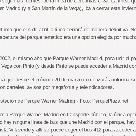
o según las fuentes, de la línea de Cercanías C-3a. La línea, qu
r Madrid (y a San Martín de la Vega), iba a cerrar este inviern
irma que el 4 de abril la línea cerrará de manera definitiva. No
apertura del parque temático era una opción elegida por mucho
 2002, el mismo año que Parque Warner Madrid, para unir el pa
 Vega con Pinto (y desde Pinto se puede acceder a Madrid con 
ia que desde el próximo 20 de marzo comenzará a informarse
on carteles, avisos por megafonía y teleindicadores.
estación de Parque Warner Madrid) - Foto: ParquePlaza.net
r a Parque Warner Madrid en transporte público, la única opci
 hay ninguna línea de bus que une Madrid con el parque, hay 
asta Villaverde y allí se puede coger el bus 412 para acceder a