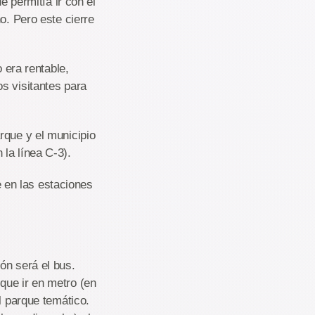
e permitía ir con el
o. Pero este cierre
 era rentable,
s visitantes para
rque y el municipio
la línea C-3).
 en las estaciones
ón será el bus.
que ir en metro (en
l parque temático.