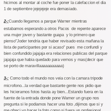
hicimos al montar al coche fue poner la calefaccion el dia
1 de septiembre jejejejeje era demasiado.
2-:
Cuando llegamos a parque Warner mientras
estabamos esperando a otros Pacos de repente aparece
una mujer joven y bastante guapa y lo primero que
pienso"Joder tendria que haber revisado esta mañana la
lista de participantes por si acaso" pues me confundi y
bien confundido jajajaja era relaciones publicas del parque
jajajaja que habia quedado para vernos y mas(decir que
se porto de maravillaaaaaaaaaaa)
3-:
Como todo el mundo nos veia con la camara tripode
microfono...la verdad que bastante gente nos pidio que
les hicieramos fotos hasta ay bien...Estando fuera en la
fuente de la entrada donde pone Warner un grupo nos
pregunta si le podiamos hacer una foto ,dijimos que si y
me ofreci yo hacer la foto como si fuera un profesional