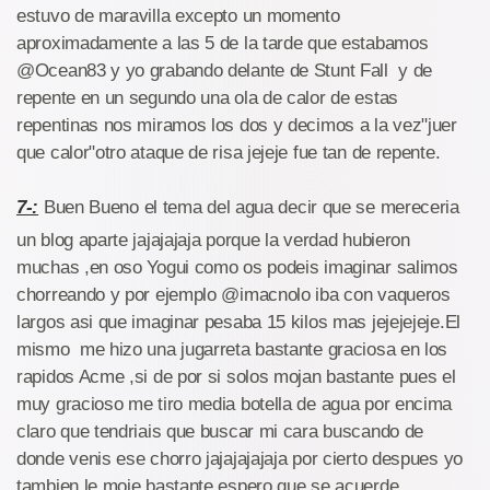
estuvo de maravilla excepto un momento
aproximadamente a las 5 de la tarde que estabamos
@Ocean83 y yo grabando delante de Stunt Fall y de
repente en un segundo una ola de calor de estas
repentinas nos miramos los dos y decimos a la vez"juer
que calor"otro ataque de risa jejeje fue tan de repente.
7-:
Buen Bueno el tema del agua decir que se mereceria
un blog aparte jajajajaja porque la verdad hubieron
muchas ,en oso Yogui como os podeis imaginar salimos
chorreando y por ejemplo @imacnolo iba con vaqueros
largos asi que imaginar pesaba 15 kilos mas jejejejeje.El
mismo me hizo una jugarreta bastante graciosa en los
rapidos Acme ,si de por si solos mojan bastante pues el
muy gracioso me tiro media botella de agua por encima
claro que tendriais que buscar mi cara buscando de
donde venis ese chorro jajajajajaja por cierto despues yo
tambien le moje bastante espero que se acuerde