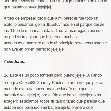
ser una review de cada cosa sino algo gracioso de todo lo
que pasamos ayer jejejejej.
Antes de empezar decir que a mi parecer fue todo un
exito lo pasamos genial!!!.Estuvimos en el parque desde
las 11 de la mañana hasta la 1 de la madrugada asi que
os podeis imaginar que hubieron muchas
anecdotas,empezare desde el principio pero seguramente
no vaya en orden perfecto jejejeje
Acnedotas:
1-:
Esta es un poco tonteria pero bueno jejeje...Cuando
recogi a Ocean83,Gaara y Raulen lo primero que pense
menudo dia para hacer una quedada(y eso que la
organize yo jejejejje) por el frio que habia jejejeje no os
exagero estabamos todos tiritando tanto que parecia que
estabamos bailando samba jejejeje lo primero que