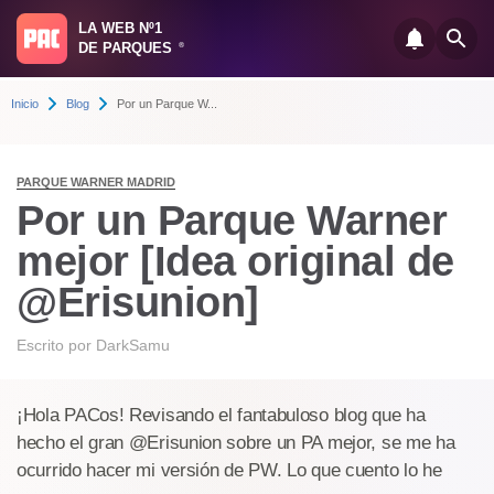
LA WEB Nº1
DE PARQUES
®
Inicio
Blog
Por un Parque W...
PARQUE WARNER MADRID
Por un Parque Warner
mejor [Idea original de
@Erisunion]
Escrito por
DarkSamu
¡Hola PACos! Revisando el fantabuloso blog que ha
hecho el gran @Erisunion sobre un PA mejor, se me ha
ocurrido hacer mi versión de PW. Lo que cuento lo he