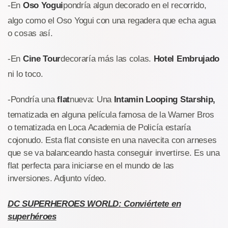
-En
Oso Yogui
pondría algun decorado en el recorrido,
algo como el Oso Yogui con una regadera que echa agua
o cosas así.
-En
Cine Tour
decoraría más las colas.
Hotel Embrujado
ni lo toco.
-Pondría una
flat
nueva: Una
Intamin Looping Starship,
tematizada en alguna película famosa de la Warner Bros
o tematizada en Loca Academia de Policía estaría
cojonudo. Esta flat consiste en una navecita con arneses
que se va balanceando hasta conseguir invertirse. Es una
flat perfecta para iniciarse en el mundo de las
inversiones. Adjunto vídeo.
DC SUPERHEROES WORLD: Conviértete en
superhéroes