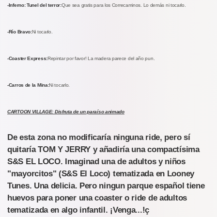
-Inferno: Tunel del terror:
Que sea gratis para los Correcaminos. Lo demás ni tocarlo.
-Río Bravo:
Ni tocarlo.
-Coaster Express:
Repintar por favor! La madera parece del año pun.
-Carros de la Mina:
Ni tocarlo.
CARTOON VILLAGE: Disfruta de un paraíso animado
De esta zona no modificaría ninguna ride, pero sí
quitaría TOM Y JERRY y añadiría una compactísima
S&S EL LOCO. Imaginad una de adultos y niños
"mayorcitos" (S&S El Loco) tematizada en Looney
Tunes. Una delicia. Pero ningun parque español tiene
huevos para poner una coaster o ride de adultos
tematizada en algo infantil. ¡Venga...!ç