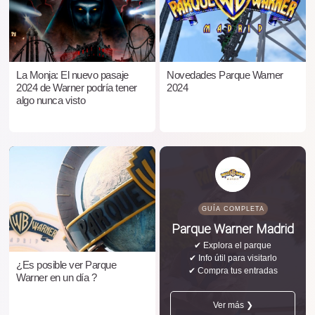
La Monja: El nuevo pasaje
Novedades Parque Warner
2024 de Warner podría tener
2024
algo nunca visto
GUÍA COMPLETA
Parque Warner Madrid
✔ Explora el parque
✔ Info útil para visitarlo
¿Es posible ver Parque
✔ Compra tus entradas
Warner en un día ?
Ver más ❯