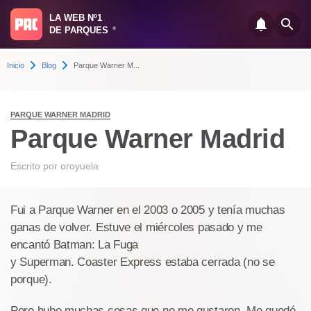
LA WEB Nº1
DE PARQUES
®
Inicio
Blog
Parque Warner M...
PARQUE WARNER MADRID
Parque Warner Madrid
Escrito por
oroyuela
Fui a Parque Warner en el 2003 o 2005 y tenía muchas
ganas de volver. Estuve el miércoles pasado y me
encantó Batman: La Fuga
y Superman. Coaster Express estaba cerrada (no se
porque).
Pero hubo muchas cosas que no me gustaron. Me quedé