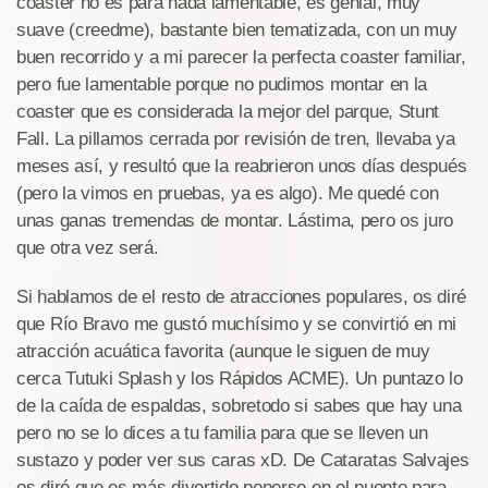
coaster no es para nada lamentable, es genial, muy
suave (creedme), bastante bien tematizada, con un muy
buen recorrido y a mi parecer la perfecta coaster familiar,
pero fue lamentable porque no pudimos montar en la
coaster que es considerada la mejor del parque, Stunt
Fall. La pillamos cerrada por revisión de tren, llevaba ya
meses así, y resultó que la reabrieron unos días después
(pero la vimos en pruebas, ya es algo). Me quedé con
unas ganas tremendas de montar. Lástima, pero os juro
que otra vez será.
Si hablamos de el resto de atracciones populares, os diré
que Río Bravo me gustó muchísimo y se convirtió en mi
atracción acuática favorita (aunque le siguen de muy
cerca Tutuki Splash y los Rápidos ACME). Un puntazo lo
de la caída de espaldas, sobretodo si sabes que hay una
pero no se lo dices a tu familia para que se lleven un
sustazo y poder ver sus caras xD. De Cataratas Salvajes
os diré que es más divertido ponerse en el puente para