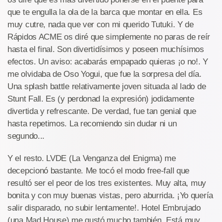
que te engulla la ola de la barca que montar en ella. Es
muy cutre, nada que ver con mi querido Tutuki. Y de
Rápidos ACME os diré que simplemente no paras de reír
hasta el final. Son divertidísimos y poseen muchísimos
efectos. Un aviso: acabarás empapado quieras ¡o no!. Y
me olvidaba de Oso Yogui, que fue la sorpresa del día.
Una splash battle relativamente joven situada al lado de
Stunt Fall. Es (y perdonad la expresión) jodidamente
divertida y refrescante. De verdad, fue tan genial que
hasta repetimos. La recomiendo sin dudar ni un
segundo...
Y el resto. LVDE (La Venganza del Enigma) me
decepcionó bastante. Me tocó el modo free-fall que
resultó ser el peor de los tres existentes. Muy alta, muy
bonita y con muy buenas vistas, pero aburrida. ¡Yo quería
salir disparado, no subir lentamente!. Hotel Embrujado
(una Mad House) me gustó mucho también. Está muy