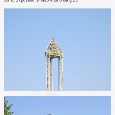
como un poseso. ¡Palabra de brisingr25!