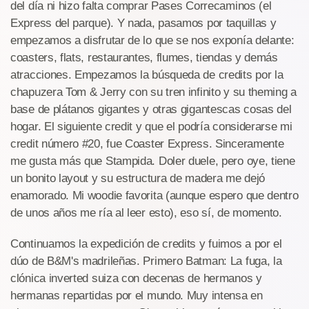
del día ni hizo falta comprar Pases Correcaminos (el
Express del parque). Y nada, pasamos por taquillas y
empezamos a disfrutar de lo que se nos exponía delante:
coasters, flats, restaurantes, flumes, tiendas y demás
atracciones. Empezamos la búsqueda de credits por la
chapuzera Tom & Jerry con su tren infinito y su theming a
base de plátanos gigantes y otras gigantescas cosas del
hogar. El siguiente credit y que el podría considerarse mi
credit número #20, fue Coaster Express. Sinceramente
me gusta más que Stampida. Doler duele, pero oye, tiene
un bonito layout y su estructura de madera me dejó
enamorado. Mi woodie favorita (aunque espero que dentro
de unos años me ría al leer esto), eso sí, de momento.
Continuamos la expedición de credits y fuimos a por el
dúo de B&M's madrileñas. Primero Batman: La fuga, la
clónica inverted suiza con decenas de hermanos y
hermanas repartidas por el mundo. Muy intensa en