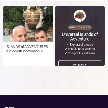
GUÍA COMPLETA
Universal Islands of
Adventure
✔ Explora el parque
ISLANDS of ADVENTURES
✔ Info útil para visitarlo
la review #Honeymoon 11
✔ Compra tus entradas
Ver más ❯