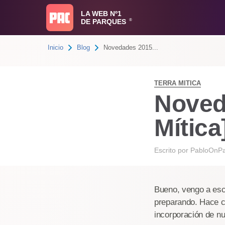
LA WEB Nº1
DE PARQUES
®
Inicio
Blog
Novedades 2015...
TERRA MITICA
Noved
Mítica
Escrito por
PabloOnP
Bueno, vengo a escr
preparando. Hace c
incorporación de n