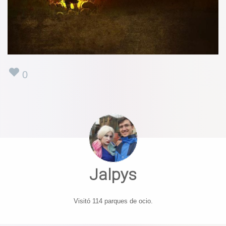
0
Jalpys
Visitó 114 parques de ocio.