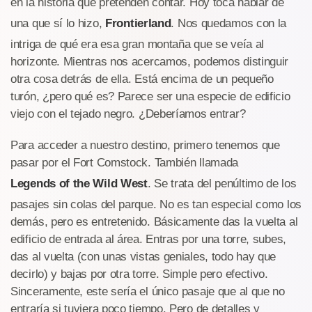
en la historia que pretenden contar. Hoy toca hablar de
una que sí lo hizo,
Frontierland
. Nos quedamos con la
intriga de qué era esa gran montaña que se veía al
horizonte. Mientras nos acercamos, podemos distinguir
otra cosa detrás de ella. Está encima de un pequeño
turón, ¿pero qué es? Parece ser una especie de edificio
viejo con el tejado negro. ¿Deberíamos entrar?
Para acceder a nuestro destino, primero tenemos que
pasar por el Fort Comstock. También llamada
Legends of the Wild West
. Se trata del penúltimo de los
pasajes sin colas del parque. No es tan especial como los
demás, pero es entretenido. Básicamente das la vuelta al
edificio de entrada al área. Entras por una torre, subes,
das al vuelta (con unas vistas geniales, todo hay que
decirlo) y bajas por otra torre. Simple pero efectivo.
Sinceramente, este sería el único pasaje que al que no
entraría si tuviera poco tiempo. Pero de detalles y