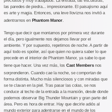
preciosos y muy trabajados. La entrada, las esculturas,
las paredes de piedra... impresionante. El paisajismo aquí
es arte y magia. Entonces, una leve llovizna nos invitó a
adentrarnos en
Phantom Manor
.
Tengo que decir que montamos por primera vez durante
el día, pero igualmente nos dejamos llevar por el
ambiente. Y por supuesto, repetimos de noche. A partir de
aquí todo es spoiler, así que quien no quiera saber lo que
precede en el interior de Phantom Manor, ya sabe lo que
tiene que hacer. Una vez más, los
Cast Members
nos
sorprendieron. Cuando cae la noche, se comportan de
forma distinta. Mucho más silenciosos y con miradas que
se te clavan en la piel. Tras pasar las colas, se nos
conduce al techo de la entrada a la mansión, desde donde
podemos observar Big Thunder Mountain y gran parte del
área. Pero es hora de entrar. Hay que decirle adiós al
mundo exterior para adentrarse en el mundo de los