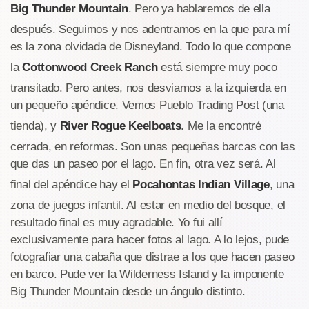
Big Thunder Mountain
. Pero ya hablaremos de ella
después. Seguimos y nos adentramos en la que para mí
es la zona olvidada de Disneyland. Todo lo que compone
la
Cottonwood Creek Ranch
está siempre muy poco
transitado. Pero antes, nos desviamos a la izquierda en
un pequeño apéndice. Vemos Pueblo Trading Post (una
tienda), y
River Rogue Keelboats
. Me la encontré
cerrada, en reformas. Son unas pequeñas barcas con las
que das un paseo por el lago. En fin, otra vez será. Al
final del apéndice hay el
Pocahontas Indian Village
, una
zona de juegos infantil. Al estar en medio del bosque, el
resultado final es muy agradable. Yo fui allí
exclusivamente para hacer fotos al lago. A lo lejos, pude
fotografiar una cabaña que distrae a los que hacen paseo
en barco. Pude ver la Wilderness Island y la imponente
Big Thunder Mountain desde un ángulo distinto.