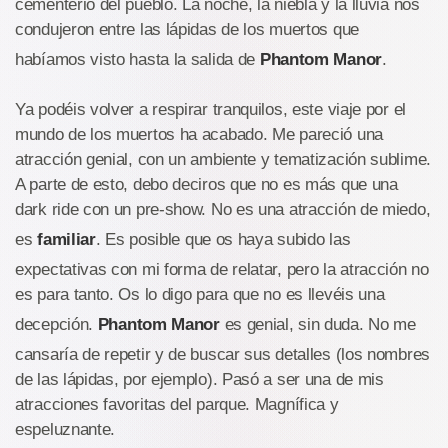
cementerio del pueblo. La noche, la niebla y la lluvia nos
condujeron entre las lápidas de los muertos que
habíamos visto hasta la salida de
Phantom Manor
.
Ya podéis volver a respirar tranquilos, este viaje por el
mundo de los muertos ha acabado. Me pareció una
atracción genial, con un ambiente y tematización sublime.
A parte de esto, debo deciros que no es más que una
dark ride con un pre-show. No es una atracción de miedo,
es
familiar
. Es posible que os haya subido las
expectativas con mi forma de relatar, pero la atracción no
es para tanto. Os lo digo para que no es llevéis una
decepción.
Phantom Manor
es genial, sin duda. No me
cansaría de repetir y de buscar sus detalles (los nombres
de las lápidas, por ejemplo). Pasó a ser una de mis
atracciones favoritas del parque. Magnífica y
espeluznante.