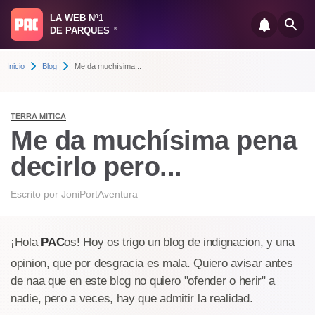
LA WEB Nº1
DE PARQUES
®
Inicio
Blog
Me da muchísima...
TERRA MITICA
Me da muchísima pena
decirlo pero...
Escrito por
JoniPortAventura
¡Hola
PAC
os! Hoy os trigo un blog de indignacion, y una
opinion, que por desgracia es mala. Quiero avisar antes
de naa que en este blog no quiero "ofender o herir" a
nadie, pero a veces, hay que admitir la realidad.