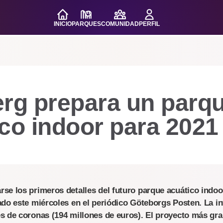
INICIO
PARQUES
COMUNIDAD
PERFIL
erg prepara un parq
co indoor para 2021
se los primeros detalles del futuro parque acuático indoo
ado este miércoles en el periódico Göteborgs Posten. La in
s de coronas (194 millones de euros). El proyecto más gran