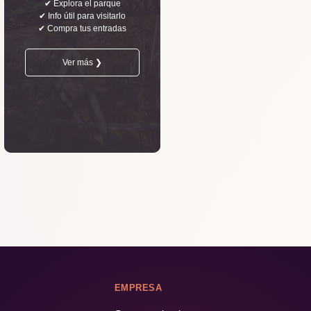
✔ Explora el parque
✔ Info útil para visitarlo
✔ Compra tus entradas
Ver más ❯
EMPRESA