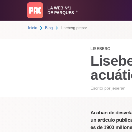
LA WEB Nº1
DE PARQUES
®
Inicio
Blog
Liseberg prepar...
LISEBERG
Liseb
acuáti
Escrito por
jeseran
Acaban de desvelar
un artículo public
es de 1900 millone