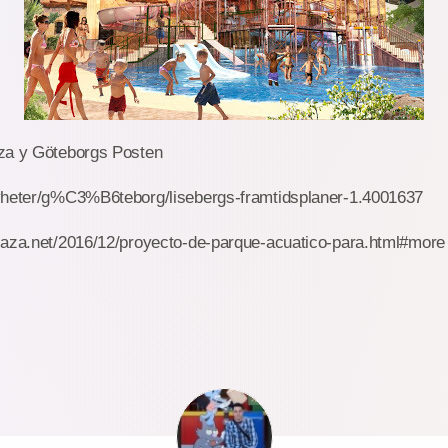
za y Göteborgs Posten
yheter/g%C3%B6teborg/lisebergs-framtidsplaner-1.4001637
laza.net/2016/12/proyecto-de-parque-acuatico-para.html#more