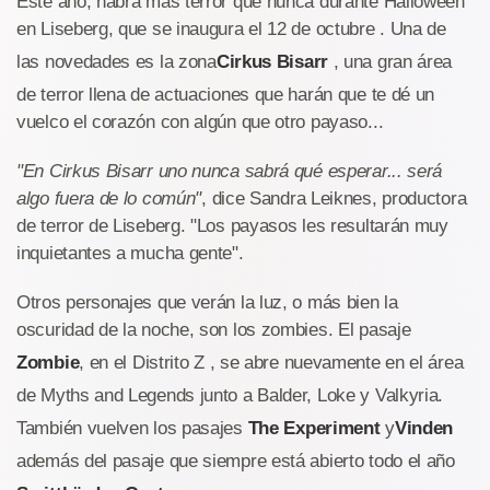
Este año, habrá más terror que nunca durante Halloween
en Liseberg, que se inaugura el 12 de octubre . Una de
las novedades es la zona
Cirkus Bisarr
, una gran área
de terror llena de actuaciones que harán que te dé un
vuelco el corazón con algún que otro payaso...
"En Cirkus Bisarr uno nunca sabrá qué esperar... será
algo fuera de lo común"
, dice Sandra Leiknes, productora
de terror de Liseberg. "Los payasos les resultarán muy
inquietantes a mucha gente".
Otros personajes que verán la luz, o más bien la
oscuridad de la noche, son los zombies. El pasaje
Zombie
, en el Distrito Z , se abre nuevamente en el área
de Myths and Legends junto a Balder, Loke y Valkyria.
También vuelven los pasajes
The Experiment
y
Vinden
además del pasaje que siempre está abierto todo el año