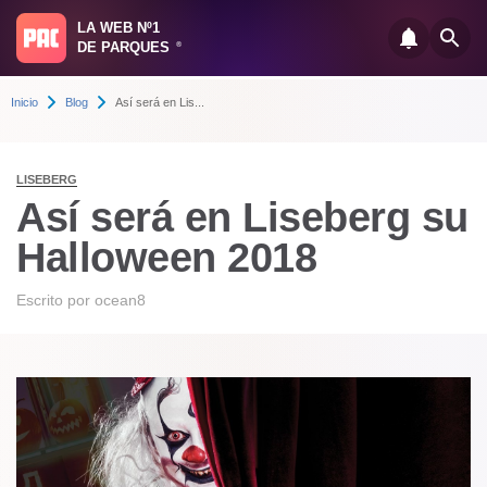
LA WEB Nº1
DE PARQUES
®
Inicio
Blog
Así será en Lis...
LISEBERG
Así será en Liseberg su
Halloween 2018
Escrito por
ocean8