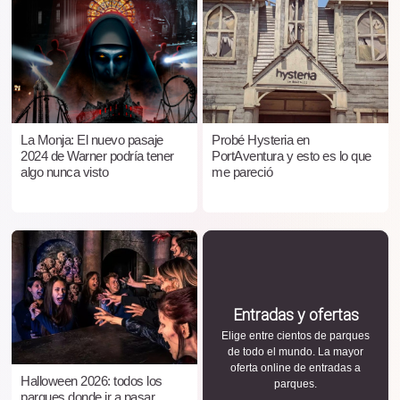
La Monja: El nuevo pasaje
Probé Hysteria en
2024 de Warner podría tener
PortAventura y esto es lo que
algo nunca visto
me pareció
Entradas y ofertas
Elige entre cientos de parques
de todo el mundo. La mayor
oferta online de entradas a
Halloween 2026: todos los
parques.
parques donde ir a pasar