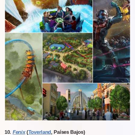
10.
Fenix
(
Toverland
, Países Bajos)