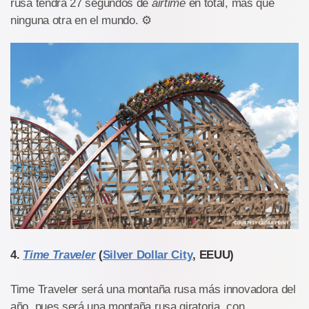
rusa tendrá 27 segundos de
airtime
en total, más que
ninguna otra en el mundo. ⚙️
4.
Time Traveler
(
Silver Dollar City
, EEUU)
Time Traveler será una montaña rusa más innovadora del
año, pues será una montaña rusa giratoria, con