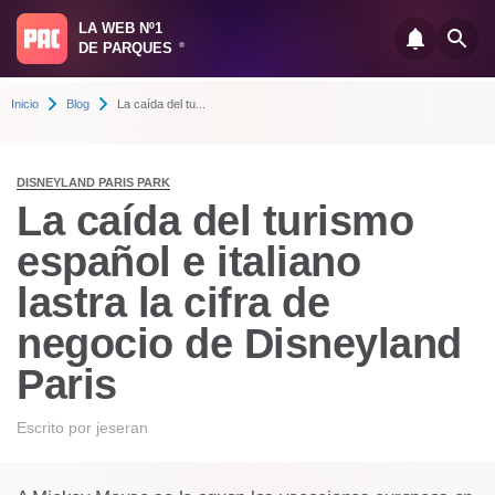
LA WEB Nº1
DE PARQUES
®
Inicio
Blog
La caída del tu...
DISNEYLAND PARIS PARK
La caída del turismo
español e italiano
lastra la cifra de
negocio de Disneyland
Paris
Escrito por
jeseran