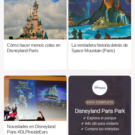
Cómo hacer menos colas en
La verdadera historia detrás de
Disneyland París
Space Mountain (París)
GUÍA COMPLETA
Disneyland Paris Park
✔ Explora el parque
✔ Info útil para visitarlo
Novedades en Disneyland
✔ Compra tus entradas
Paris #DLPInsideEars