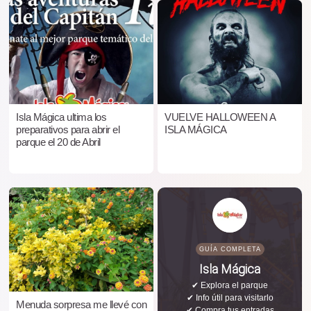
Isla Mágica ultima los
VUELVE HALLOWEEN A
preparativos para abrir el
ISLA MÁGICA
parque el 20 de Abril
GUÍA COMPLETA
Isla Mágica
✔ Explora el parque
✔ Info útil para visitarlo
Menuda sorpresa me llevé con
✔ Compra tus entradas