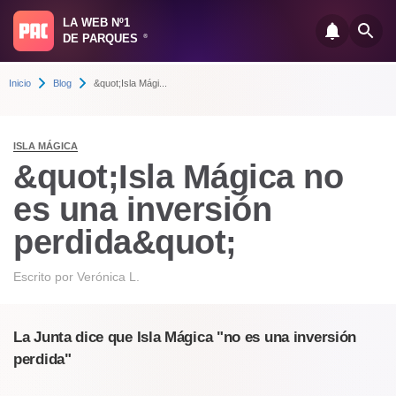
LA WEB Nº1
DE PARQUES
®
Inicio
Blog
&quot;Isla Mági...
ISLA MÁGICA
&quot;Isla Mágica no
es una inversión
perdida&quot;
Escrito por
Verónica L.
La Junta dice que Isla Mágica "no es una inversión
perdida"