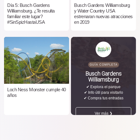
Día 5: Busch Gardens
Busch Gardens Williamsburg
Williamsburg. ¿Te resulta
y Water Country USA
familiar este lugar?
estrenaran nuevas atracciones
#SinSpizHastaUSA
en 2019
GUÍA COMPLETA
Busch Gardens
Williamsburg
✔ Explora el parque
Loch Ness Monster cumple 40
✔ Info útil para visitarlo
años
✔ Compra tus entradas
Ver más ❯