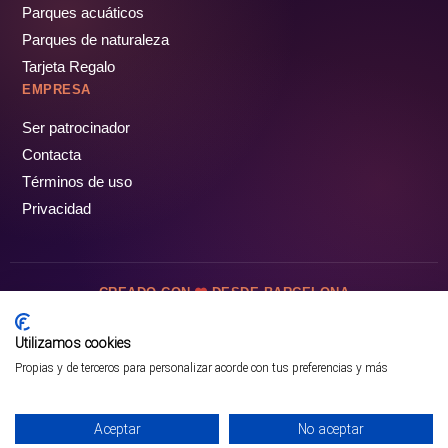
Parques acuáticos
Parques de naturaleza
Tarjeta Regalo
EMPRESA
Ser patrocinador
Contacta
Términos de uso
Privacidad
CREADO CON
DESDE BARCELONA
OCIOTUR DIGITAL SL. © Todos los derechos reservados · 2026
Utilizamos cookies
Propias y de terceros para personalizar acorde con tus preferencias y más
Aceptar
No aceptar