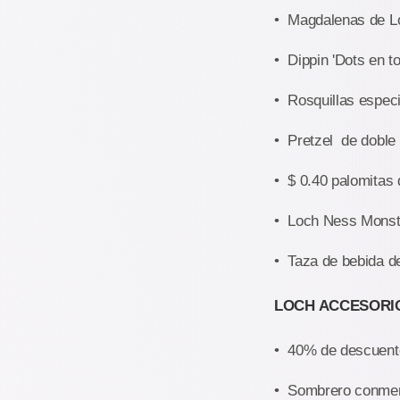
• Magdalenas de L
• Dippin 'Dots en t
• Rosquillas especi
• Pretzel de doble 
• $ 0.40 palomitas 
• Loch Ness Monste
• Taza de bebida d
LOCH ACCESORI
• 40% de descuento
• Sombrero conmemo