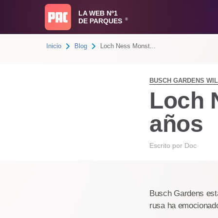
LA WEB Nº1
DE PARQUES
®
Inicio
Blog
Loch Ness Monst...
BUSCH GARDENS WI
Loch 
años
Escrito por
Doc
Busch Gardens está
rusa ha emocionado