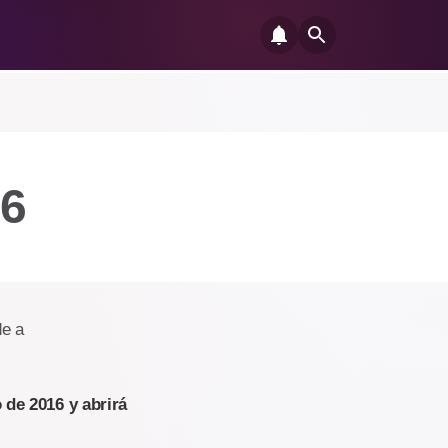
16
de a
 de 2016 y abrirá