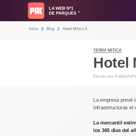
LA WEB Nº1
DE PARQUES
®
Inicio
Blog
Hotel Mítico ll...
TERRA MITICA
Hotel 
Escrito por
PabloOnP
La empresa prevé in
Infraestructuras el
La mercantil estim
los 365 días del a