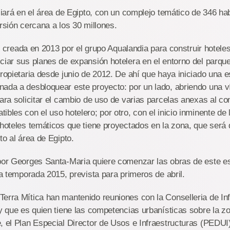
iciará en el área de Egipto, con un complejo temático de 346 ha
ersión cercana a los 30 millones.
ial creada en 2013 por el grupo Aqualandia para construir hotele
ciar sus planes de expansión hotelera en el entorno del parqu
propietaria desde junio de 2012. De ahí que haya iniciado una e
nada a desbloquear este proyecto: por un lado, abriendo una v
para solicitar el cambio de uso de varias parcelas anexas al co
ibles con el uso hotelero; por otro, con el inicio inminente de 
 hoteles temáticos que tiene proyectados en la zona, que será 
to al área de Egipto.
 por Georges Santa-Maria quiere comenzar las obras de este e
 la temporada 2015, prevista para primeros de abril.
erra Mítica han mantenido reuniones con la Conselleria de Inf
 y que es quien tiene las competencias urbanísticas sobre la z
, el Plan Especial Director de Usos e Infraestructuras (PEDUI)