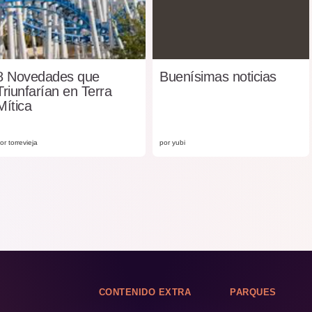
8 Novedades que
Buenísimas noticias
Triunfarían en Terra
Mítica
or torrevieja
por yubi
CONTENIDO EXTRA
PARQUES