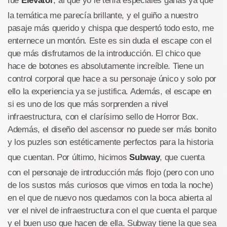
fue
Elevator
, al que yo le tenía especiales ganas ya que
la temática me parecía brillante, y el guiño a nuestro
pasaje más querido y chispa que despertó todo esto, me
enternece un montón. Este es sin duda el escape con el
que más disfrutamos de la introducción. El chico que
hace de botones es absolutamente increíble. Tiene un
control corporal que hace a su personaje único y solo por
ello la experiencia ya se justifica. Además, el escape en
si es uno de los que más sorprenden a nivel
infraestructura, con el clarísimo sello de Horror Box.
Además, el diseño del ascensor no puede ser más bonito
y los puzles son estéticamente perfectos para la historia
que cuentan. Por último, hicimos
Subway
, que cuenta
con el personaje de introducción más flojo (pero con uno
de los sustos más curiosos que vimos en toda la noche)
en el que de nuevo nos quedamos con la boca abierta al
ver el nivel de infraestructura con el que cuenta el parque
y el buen uso que hacen de ella. Subway tiene la que sea