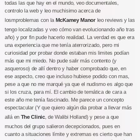
todas las que hay en el mundo, veo documentales,
controlo la web y leo muchisimo acerca de
losmproblemas con la
McKamey Manor
leo reviews y las
tengo localizadas y veo cómo van evolucionando año tras
año) y por fin pude hacerlo realidad. La verdad es que era
una experiencia que me tenía aterrorizado, pero mi
curiosidad por probar donde estaban mis limites podían
más que mi miedo. No pude salir más contento (y
asqueroso) de allí dentro y haber comprobado que, en
ese aspecto, creo que incluso hubiese podido con mas,
pese a que no me marqué ya que el nudismo es algo que
si los cruza, para mí. El cambio de temática de cara a
este año me tenía fascinado. Me parece un concepto
espectacular (Y que quiero algún dia probar a llevar más
allá en
The Clinic
, de Walibi Holland) y pese a que
muchos del grupo salieron decepcionados, pues en
cuanto a situaciones límite y extremas es cierto que han