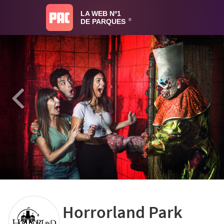
LA WEB Nº1
DE PARQUES
®
Horrorland Park