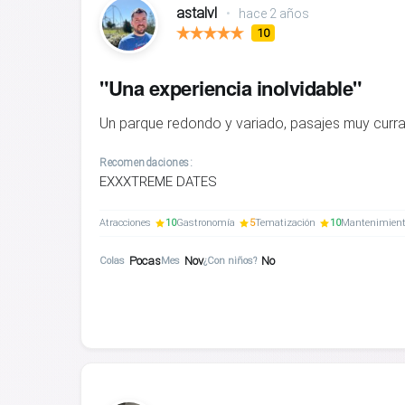
astalvl
•
hace 2 años
10
"Una experiencia inolvidable"
Un parque redondo y variado, pasajes muy curr
Recomendaciones:
EXXXTREME DATES
Atracciones
10
Gastronomía
5
Tematización
10
Mantenimien
Pocas
Nov
No
Colas
Mes
¿Con niños?