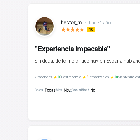
hector_m
•
hace 1 año
10
"Experiencia impecable"
Sin duda, de lo mejor que hay en España habland
Atracciones
10
Gastronomía
5
Tematización
10
Mantenimien
Pocas
Nov
No
Colas
Mes
¿Con niños?