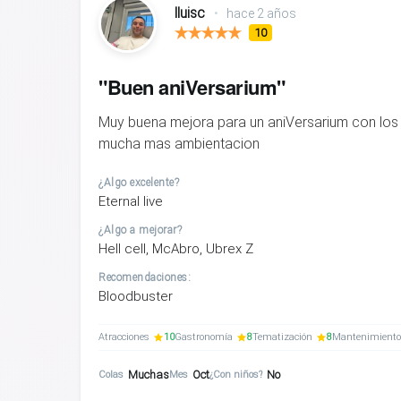
lluisc
•
hace 2 años
10
"Buen aniVersarium"
Muy buena mejora para un aniVersarium con los 
mucha mas ambientacion
¿Algo excelente?
Eternal live
¿Algo a mejorar?
Hell cell, McAbro, Ubrex Z
Recomendaciones:
Bloodbuster
Atracciones
10
Gastronomía
8
Tematización
8
Mantenimiento
Muchas
Oct
No
Colas
Mes
¿Con niños?