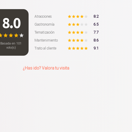
8.0
8.2
Atracciones
6.5
Gastronomía
7.7
Tematización
8.6
Mantenimiento
Basada en
101
voto(s)
9.1
Trato al cliente
¿Has ido? Valora tu visita