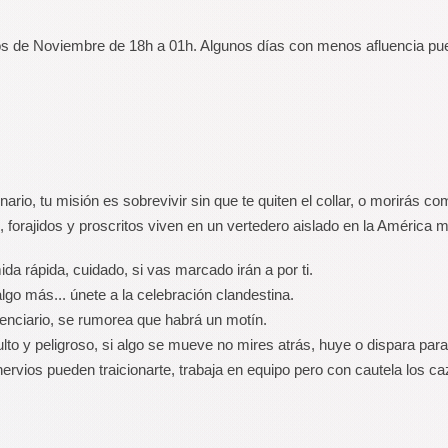
 de Noviembre de 18h a 01h. Algunos días con menos afluencia puede
io, tu misión es sobrevivir sin que te quiten el collar, o morirás co
s, forajidos y proscritos viven en un vertedero aislado en la América
a rápida, cuidado, si vas marcado irán a por ti.
algo más... únete a la celebración clandestina.
nitenciario, se rumorea que habrá un motín.
o y peligroso, si algo se mueve no mires atrás, huye o dispara para 
s nervios pueden traicionarte, trabaja en equipo pero con cautela los 