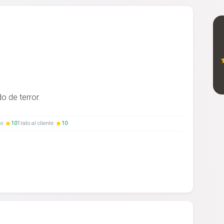
o de terror.
to
10
Trato al cliente
10