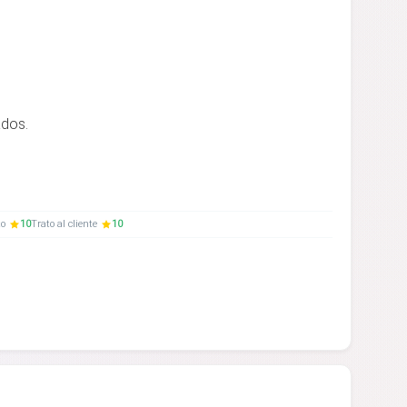
ados.
to
10
Trato al cliente
10