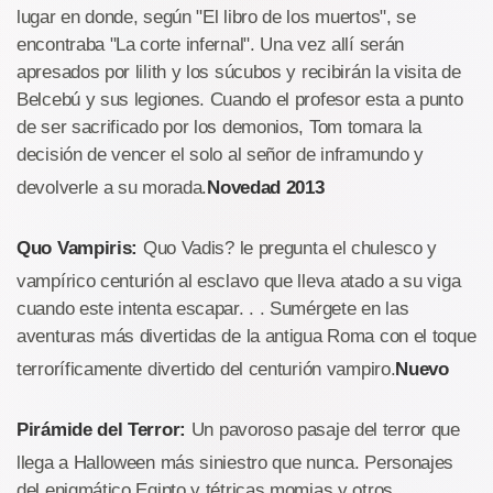
lugar en donde, según "El libro de los muertos", se
encontraba "La corte infernal". Una vez allí serán
apresados por lilith y los súcubos y recibirán la visita de
Belcebú y sus legiones. Cuando el profesor esta a punto
de ser sacrificado por los demonios, Tom tomara la
decisión de vencer el solo al señor de inframundo y
devolverle a su morada.
Novedad 2013
Quo Vampiris:
Quo Vadis? le pregunta el chulesco y
vampírico centurión al esclavo que lleva atado a su viga
cuando este intenta escapar. . . Sumérgete en las
aventuras más divertidas de la antigua Roma con el toque
terroríficamente divertido del centurión vampiro.
Nuevo
Pirámide del Terror:
Un pavoroso pasaje del terror que
llega a Halloween más siniestro que nunca. Personajes
del enigmático Egipto y tétricas momias y otros