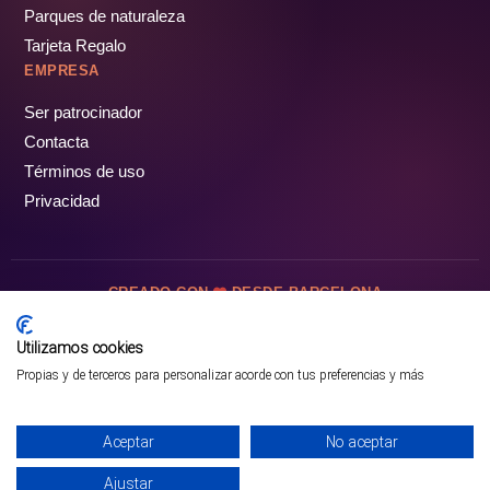
Parques de naturaleza
Tarjeta Regalo
EMPRESA
Ser patrocinador
Contacta
Términos de uso
Privacidad
CREADO CON
DESDE BARCELONA
OCIOTUR DIGITAL SL. © Todos los derechos reservados · 2026
Utilizamos cookies
Propias y de terceros para personalizar acorde con tus preferencias y más
Aceptar
No aceptar
Ajustar