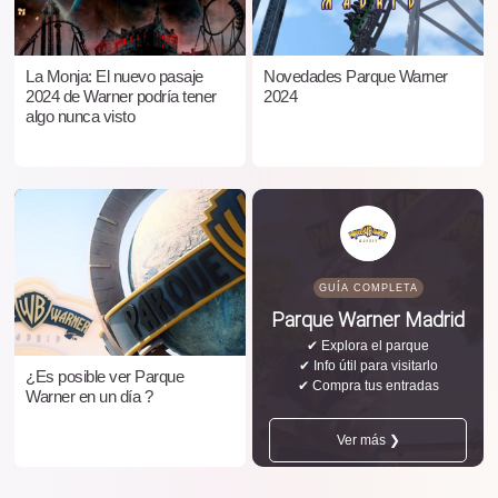
La Monja: El nuevo pasaje
Novedades Parque Warner
2024 de Warner podría tener
2024
algo nunca visto
GUÍA COMPLETA
Parque Warner Madrid
✔ Explora el parque
✔ Info útil para visitarlo
¿Es posible ver Parque
✔ Compra tus entradas
Warner en un día ?
Ver más ❯