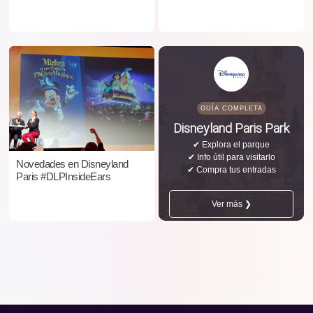
GUÍA COMPLETA
Disneyland Paris Park
✔ Explora el parque
✔ Info útil para visitarlo
Novedades en Disneyland
✔ Compra tus entradas
Paris #DLPInsideEars
Ver más ❯