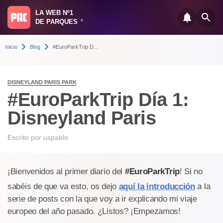
LA WEB Nº1
DE PARQUES
®
Inicio
Blog
#EuroParkTrip D...
DISNEYLAND PARIS PARK
#EuroParkTrip Día 1:
Disneyland Paris
Escrito por
uspablo
¡Bienvenidos al primer diario del
#EuroParkTrip
! Si no
sabéis de que va esto, os dejo
aquí la introducción
a la
serie de posts con la que voy a ir explicando mi viaje
europeo del año pasado. ¿Listos? ¡Empezamos!