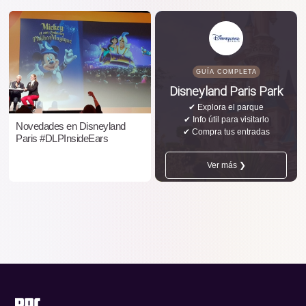
GUÍA COMPLETA
Disneyland Paris Park
✔ Explora el parque
✔ Info útil para visitarlo
Novedades en Disneyland
✔ Compra tus entradas
Paris #DLPInsideEars
Ver más ❯