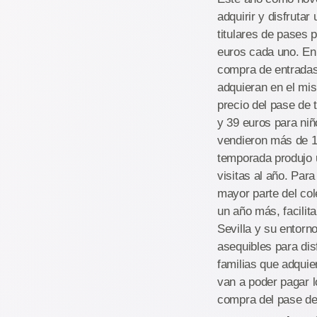
adquirir y disfruta
titulares de pases 
euros cada uno. En 
compra de entradas
adquieran en el mi
precio del pase de
y 39 euros para ni
vendieron más de 1
temporada produjo u
visitas al año. Par
mayor parte del col
un año más, facilit
Sevilla y su entorn
asequibles para dis
familias que adquie
van a poder pagar l
compra del pase de