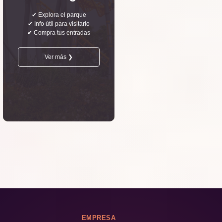
✔ Explora el parque
✔ Info útil para visitarlo
✔ Compra tus entradas
Ver más ❯
EMPRESA