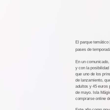
El parque temático
pases de temporad
En un comunicado, I
y con la posibilid
que uno de los prin
de lanzamiento, qu
adultos y 45 euros 
de mayo. Isla Mági
comprarse online d
Este año como nove