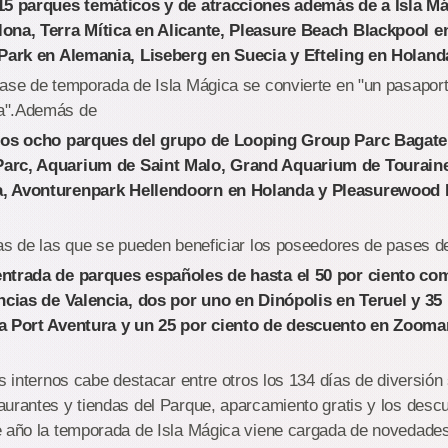
 15 parques temáticos y de atracciones además de a Isla M
ona, Terra Mítica en Alicante, Pleasure Beach Blackpool en
 Park en Alemania, Liseberg en Suecia y Efteling en Holand
ase de temporada de Isla Mágica se convierte en "un pasaport
a".Además de
 los ocho parques del grupo de Looping Group Parc Bagatel
arc, Aquarium de Saint Malo, Grand Aquarium de Touraine
, Avonturenpark Hellendoorn en Holanda y Pleasurewood H
jas de las que se pueden beneficiar los poseedores de pases 
entrada de parques españoles de hasta el 50 por ciento co
encias de Valencia, dos por uno en Dinópolis en Teruel y 35 
a Port Aventura y un 25 por ciento de descuento en Zoomar
s internos cabe destacar entre otros los 134 días de diversión 
urantes y tiendas del Parque, aparcamiento gratis y los desc
e año la temporada de Isla Mágica viene cargada de novedade