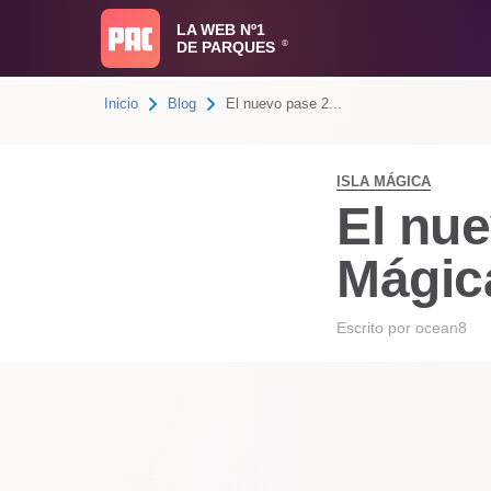
LA WEB Nº1
DE PARQUES
®
Inicio
Blog
El nuevo pase 2...
ISLA MÁGICA
El nue
Mágica
Escrito por
ocean8