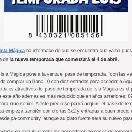
Isla Mágica
ha informado de que se encuentra que ya ha puest
a de
la nueva temporada que comenzará el 4 de abril.
sla Mágica pone a la venta el pase de temporada, "con las ve
ad de comprar un Bono 10 con diez entradas para acceder a Ag
cipales atractivos del pase de temporada de Isla Mágica es el p
e este año además es más reducido que en años anteriores: 8
para niño-senior. A este precio se podrá adquirir el pase de te
ca empieza también con ofertas 3x2 y entradas a buen precio
esde pa-community, aunque su plato fuerte será su nuevo pa
dad y en exclusiva para los poseedores de pases de tempora