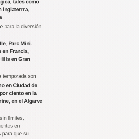
ágica, tales como
 Inglaterrra,
a
e para la diversión
le, Parc Mini-
 en Francia,
ills en Gran
de temporada son
mo en Ciudad de
por ciento en la
ine, en el Algarve
sin límites,
uentos en
s para que su