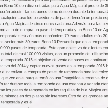
r un Bono 10 con diez entradas para Agua Mágica al precio de 3
podrán adquirir tantos bonos como deseen durante la temporada
cualquier caso los poseedores de pases tendrán un precio esp
 a Agua Mágica de cinco euros cada una.Además para las pe
smo acto de compra un pase de temporada y un Bono 10 de Ag
 temporada será aún más económico: 79 euros adultos más 30
ños-senior más 30 euros Bono 10.Recuerda que en la tempora
0.000 pases de temporada. Este gran colectivo de clientes co
n total de casi 100.000 visitas, con un promedio de utilización
a la temporada 2015 el objetivo de venta de pases es continuar f
ectivo del 2014 y captar nuevos pases en la temporada 2015.I
ar e incentivar la compra de pases de temporada para los colec
o que ven en el parque temático una "magnífica alternativa de 
frutar durante toda la temporada de una extensa y variada oferta
ran los pases de temporada en las taquillas de Isla Mágica ante
os mismos en dos plazos sin intereses.Otro de los grandes atr
 temporada y es el