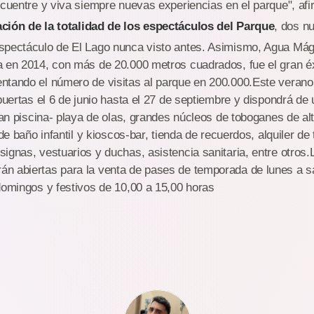
ncuentre y viva siempre nuevas experiencias en el parque", a
ción de la totalidad de los espectáculos del Parque
, dos n
spectáculo de El Lago nunca visto antes. Asimismo, Agua Mági
a en 2014, con más de 20.000 metros cuadrados, fue el gran éx
ntando el número de visitas al parque en 200.000.Este verano 
 puertas el 6 de junio hasta el 27 de septiembre y dispondrá de 
gran piscina- playa de olas, grandes núcleos de toboganes de a
 de baño infantil y kioscos-bar, tienda de recuerdos, alquiler d
ignas, vestuarios y duchas, asistencia sanitaria, entre otros.L
n abiertas para la venta de pases de temporada de lunes a s
domingos y festivos de 10,00 a 15,00 horas