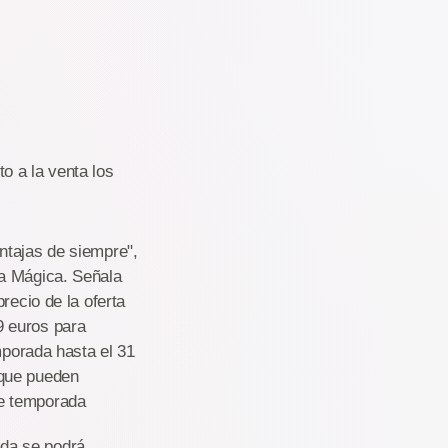
o a la venta los
ntajas de siempre",
ua Mágica. Señala
recio de la oferta
9 euros para
mporada hasta el 31
 que pueden
se temporada
da se podrá