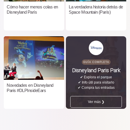
Cómo hacer menos colas en
La verdadera historia detrás de
Disneyland París
Space Mountain (París)
GUÍA COMPLETA
Disneyland Paris Park
✔ Explora el parque
✔ Info útil para visitarlo
Novedades en Disneyland
✔ Compra tus entradas
Paris #DLPInsideEars
Ver más ❯