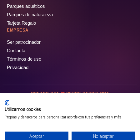
Parques acuáticos
Parques de naturaleza
Tarjeta Regalo
EMPRESA
Ser patrocinador
Contacta
Términos de uso
Privacidad
CREADO CON
DESDE BARCELONA
OCIOTUR DIGITAL SL. © Todos los derechos reservados · 2026
Utilizamos cookies
Propias y de terceros para personalizar acorde con tus preferencias y más
Aceptar
No aceptar