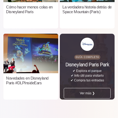
Cómo hacer menos colas en
La verdadera historia detrás de
Disneyland París
Space Mountain (París)
GUÍA COMPLETA
Disneyland Paris Park
✔ Explora el parque
✔ Info útil para visitarlo
Novedades en Disneyland
✔ Compra tus entradas
Paris #DLPInsideEars
Ver más ❯