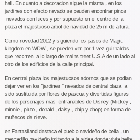
hall. En cuanto a decoracion sigue la misma , en los
jardines con efecto nevado se peuden encontrar pinos
nevados con luces y por supuesto en el centro de la
plaza el majestuoso arbol de navidad de 25 m de altura.
Como novedad 2012 y siguiendo los pasos de Magic
kingdom en WDW , se pueden ver por 1 vez guirnaldas
que recorren a lo largo de mains treet U.S.A de un lado al
otro de los edificios de la calle principal.
En central plaza los majestuosos adornos que se podian
dejar ver en los "jardines " nevados de central plaza a
sido sustituida por flores de pascua y divertidas figuras
de los personajes mas entrañables de Disney (Mickey ,
minnie , pluto , donald , daisy , chip y chop) en forma de
muñecos de nieve.
en Fantasiland destaca el pueblo navideño de bella , un
mercadillo navideño imitando a la aldea donde vivia bella