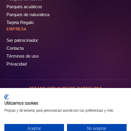
Parques acuáticos
Parques de naturaleza
Tarjeta Regalo
EMPRESA
Ser patrocinador
Contacta
Términos de uso
Privacidad
CREADO CON
DESDE BARCELONA
OCIOTUR DIGITAL SL. © Todos los derechos reservados · 2026
Utilizamos cookies
Propias y de terceros para personalizar acorde con tus preferencias y más
Aceptar
No aceptar