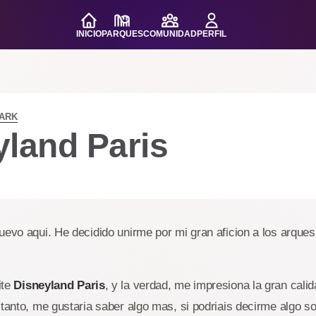
INICIO
PARQUES
COMUNIDAD
PERFIL
PARK
yland Paris
uevo aqui. He decidido unirme por mi gran aficion a los arques
ite
Disneyland Paris
, y la verdad, me impresiona la gran calid
 tanto, me gustaria saber algo mas, si podriais decirme algo s