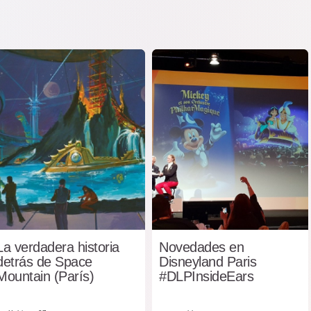
La verdadera historia
Novedades en
detrás de Space
Disneyland Paris
Mountain (París)
#DLPInsideEars