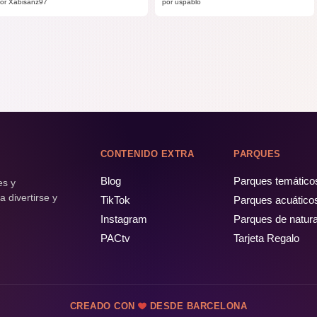
or Xabisanz97
por uspablo
CONTENIDO EXTRA
PARQUES
Blog
Parques temático
es y
 divertirse y
TikTok
Parques acuático
Instagram
Parques de natur
PACtv
Tarjeta Regalo
CREADO CON
DESDE BARCELONA