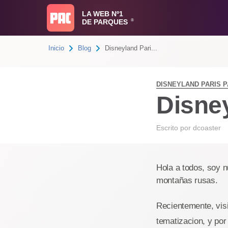
LA WEB Nº1
DE PARQUES
®
Inicio
Blog
Disneyland Pari...
DISNEYLAND PARIS 
Disne
Escrito por
dcoaster
Hola a todos, soy n
montañas rusas.
Recientemente, vis
tematizacion, y por