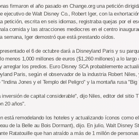
as firmaron el año pasado en Change.org una petición dirigida
ejecutivo de Walt Disney Co., Robert Iger, con la exhortació
a petición, escrita en seis idiomas, registraba quejas por el e
mala comida y las atracciones mediocres en el centro inaugur
ta semana, Iger demostró que está prestando oídos.
 presentado el 6 de octubre dará a Disneyland Paris y su parq
lo menos 1,000 millones de euros ($1,260 millones) a lo largo
 arreglar los predios. Euro Disney SCA probablemente actuali
yland Paris, según el observador de la industria Robert Niles, 
"Indina Jones y el Templo del Peligro" y la montaña rusa "Big
inversión de capital considerable", dijo Niles, editor del sitio
on 20 años".
 está remodelando los hoteles y actualizando íconos como el C
au de la Belle au Bois Dormant), dijo. En julio, Walt Disney S
nte Ratatouille que han atraído a más de 1 millón de personas,