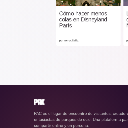
Cómo hacer menos
colas en Disneyland
París
por torrecillailla
p
PAC es el lugar de encuentro de visitantes, creador
entusiastas de parques de ocio. Una plataforma para
compartir online y en persona.