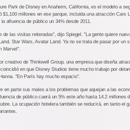
ture Park de Disney en Anaheim, California, es el modelo a seg
ió $1,100 millones en ese parque, incluida una atracción Cars 
r la afluencia de público un 34% desde 2011.
 de las visitas reiteradas", dijo Spiegel. "La gente quiere nue
and, Star Wars, Avatar Land. Ya no se trata de pasar por un s
n Marvel".
tor creativo de Thinkwell Group, una empresa que diseña atrac
 coincidió en que Disney Studios tiene mucho trabajo por del
o Hanna. "En París hay mucho espacio".
ye en parte sus males a los problemas que aquejan a las eco
fluencia de público caerá un 5% este año hasta 14.2 millones d
ubre. La ocupación hotelera también se reducirá, en tanto el g
riantes.