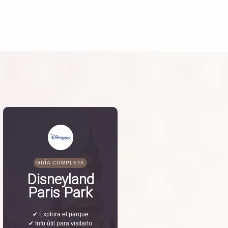
GUÍA COMPLETA
Disneyland
Paris Park
✔ Explora el parque
✔ Info útil para visitarlo