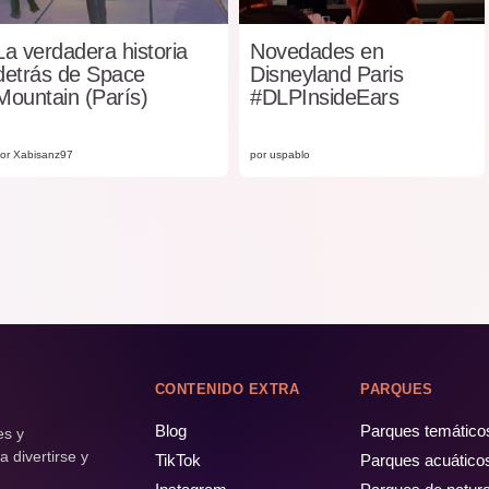
La verdadera historia
Novedades en
detrás de Space
Disneyland Paris
Mountain (París)
#DLPInsideEars
or Xabisanz97
por uspablo
CONTENIDO EXTRA
PARQUES
Blog
Parques temático
es y
 divertirse y
TikTok
Parques acuático