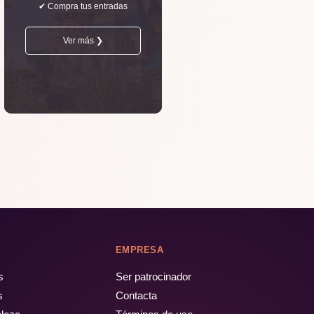
✔ Compra tus entradas
Ver más ❯
EMPRESA
s
Ser patrocinador
s
Contacta