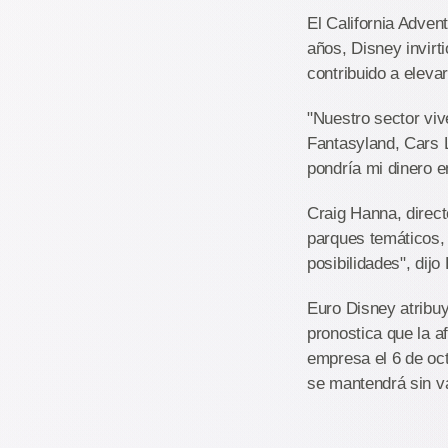
El California Adven
años, Disney invirt
contribuido a eleva
"Nuestro sector vive
Fantasyland, Cars L
pondría mi dinero e
Craig Hanna, direc
parques temáticos,
posibilidades", dij
Euro Disney atribu
pronostica que la a
empresa el 6 de oct
se mantendrá sin va