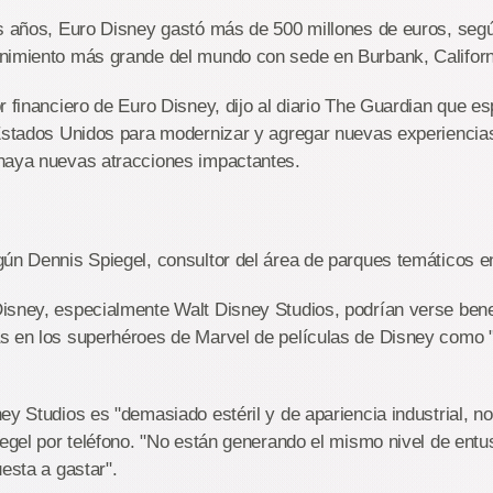
s años, Euro Disney gastó más de 500 millones de euros, segú
nimiento más grande del mundo con sede en Burbank, Californ
r financiero de Euro Disney, dijo al diario The Guardian que es
Estados Unidos para modernizar y agregar nuevas experiencias
haya nuevas atracciones impactantes.
ún Dennis Spiegel, consultor del área de parques temáticos en
isney, especialmente Walt Disney Studios, podrían verse bene
s en los superhéroes de Marvel de películas de Disney como 
ey Studios es "demasiado estéril y de apariencia industrial, n
iegel por teléfono. "No están generando el mismo nivel de ent
uesta a gastar".