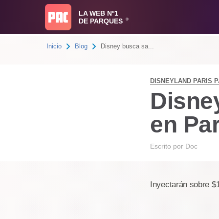
LA WEB Nº1
DE PARQUES
®
Inicio
Blog
Disney busca sa...
DISNEYLAND PARIS 
Disne
en Par
Escrito por
Doc
Inyectarán sobre $