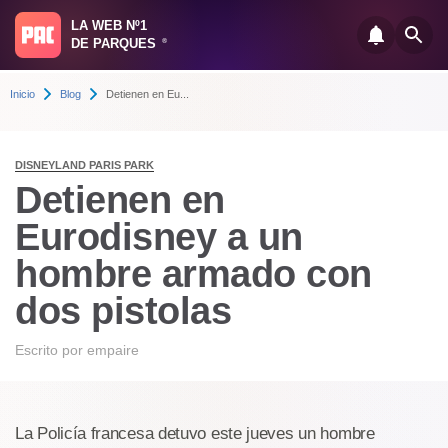
LA WEB Nº1
DE PARQUES
®
Inicio
Blog
De​tienen en Eu...
DISNEYLAND PARIS PARK
De​tienen en
Eurodisney a un
hombre armado con
dos pistolas
Escrito por
empaire
La Policía francesa detuvo este jueves un hombre