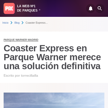
LA WEB Nº1
DE PARQUES
®
Inicio
Blog
Coaster Express...
PARQUE WARNER MADRID
Coaster Express en
Parque Warner merece
una solución definitiva
Escrito por
torrecillailla