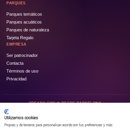
PARQUES
Parques temáticos
Parques acuáticos
Parques de naturaleza
Tarjeta Regalo
EMPRESA
Ser patrocinador
Contacta
Términos de uso
Privacidad
CREADO CON
DESDE BARCELONA
OCIOTUR DIGITAL SL. © Todos los derechos reservados · 2026
Utilizamos cookies
Propias y de terceros para personalizar acorde con tus preferencias y más