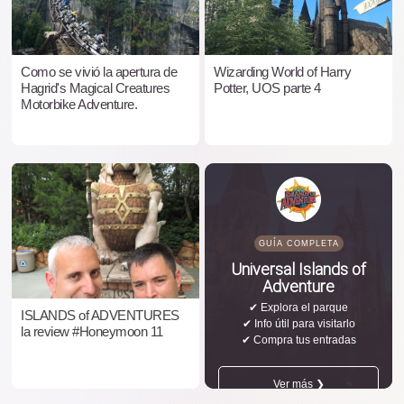
Como se vivió la apertura de
Wizarding World of Harry
Hagrid's Magical Creatures
Potter, UOS parte 4
Motorbike Adventure.
GUÍA COMPLETA
Universal Islands of
Adventure
✔ Explora el parque
ISLANDS of ADVENTURES
✔ Info útil para visitarlo
la review #Honeymoon 11
✔ Compra tus entradas
Ver más ❯